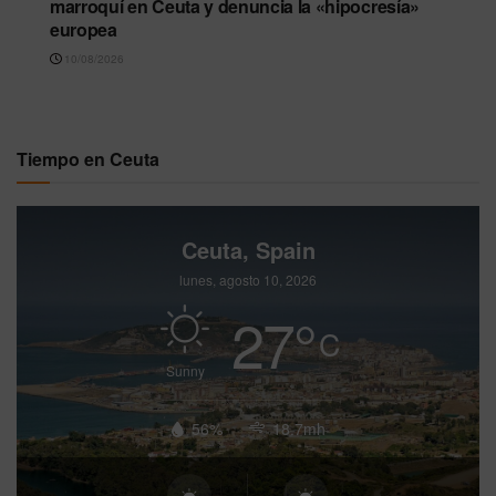
marroquí en Ceuta y denuncia la «hipocresía»
europea
10/08/2026
Tiempo en Ceuta
Ceuta, Spain
lunes, agosto 10, 2026
27
°
C
Sunny
56%
18.7mh