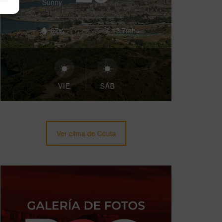
Sunny
67%
13.7mh
VIE
SÁB
Ver clima de Ceuta