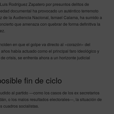
Luis Rodríguez Zapatero por presuntos delitos de
falsedad documental ha provocado un auténtico terremoto
uez de la Audiencia Nacional, Ismael Calama, ha sumido a
oncierto que amenaza con quebrar de forma definitiva la
ez.
inciden en que el golpe va directo al «corazón» del
s años había actuado como el principal faro ideológico y
 crisis, se enfrenta ahora a un horizonte judicial
osible fin de ciclo
acudido al partido —como los casos de los ex secretarios
án, o los malos resultados electorales—, la situación de
s cuadros socialistas.