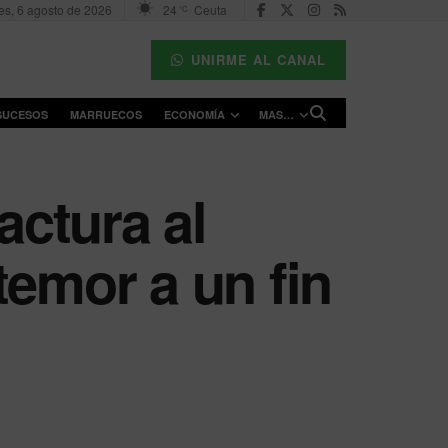
es, 6 agosto de 2026
24
Ceuta
°C
UNIRME AL CANAL
SUCESOS
MARRUECOS
ECONOMÍA
MAS…
actura al
temor a un fin