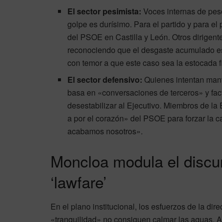
El sector pesimista:
Voces internas de peso
golpe es durísimo. Para el partido y para el
del PSOE en Castilla y León. Otros dirigent
reconociendo que el desgaste acumulado es
con temor a que este caso sea la estocada fi
El sector defensivo:
Quienes intentan manten
basa en «conversaciones de terceros» y fac
desestabilizar al Ejecutivo. Miembros de la 
a por el corazón» del PSOE para forzar la 
acabamos nosotros».
Moncloa modula el discurs
‘lawfare’
En el plano institucional, los esfuerzos de la di
«tranquilidad» no consiguen calmar las aguas.