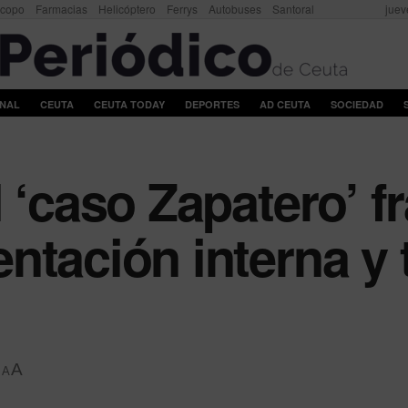
scopo
Farmacias
Helicóptero
Ferrys
Autobuses
Santoral
juev
ONAL
CEUTA
CEUTA TODAY
DEPORTES
AD CEUTA
SOCIEDAD
 ‘caso Zapatero’ fr
ntación interna y 
A
A