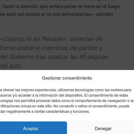
 llamó la atención que evitara poner la mano en el fuego
ente salió así porque si no nos derrumbamos», admiten
«Calama no es Peinado», advierten de
forma unánime miembros del partido y
del Gobierno tras analizar las 85 páginas
del auto.
Gestionar consentimiento
La lectura reposada del texto del magistrado Ismael
Calama ha obligado a Moncloa a
enterrar la teoría de la
a ofrecer las mejores experiencias, utilizamos tecnologías como las cookies para
«guerra sucia judicial»
(
lawfare
) que el PSOE intentó
acenar y/o acceder a la información del dispositivo. El consentimiento de estas
nologías nos permitirá procesar datos como el comportamiento de navegación o la
abanderar en las primeras horas. En el entorno del
ntificaciones únicas en este sitio. No consentir o retirar el consentimiento, puede
Ejecutivo asumen que se trata de un auto «serio»,
ctar negativamente a ciertas características y funciones.
técnico y argumentado, lo que anticipa un proceso largo
y de consecuencias políticas imprevisibles.
Aceptar
Denegar