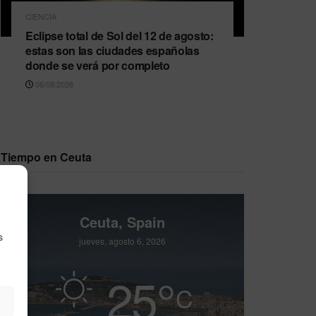
CIENCIA
Eclipse total de Sol del 12 de agosto:
estas son las ciudades españolas
donde se verá por completo
06/08/2026
Tiempo en Ceuta
Ceuta, Spain
s
jueves, agosto 6, 2026
25
°
C