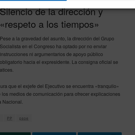
Silencio de la dirección y
«respeto a los tiempos»
Pese a la gravedad del asunto, la dirección del Grupo
Socialista en el Congreso ha optado por no enviar
instrucciones ni argumentarios de apoyo público
obligatorio hacia el expresidente. La consigna oficial se
atices.
ura que el exjefe del Ejecutivo se encuentra «tranquilo»
te los medios de comunicación para ofrecer explicaciones
a Nacional.
PP
psoe