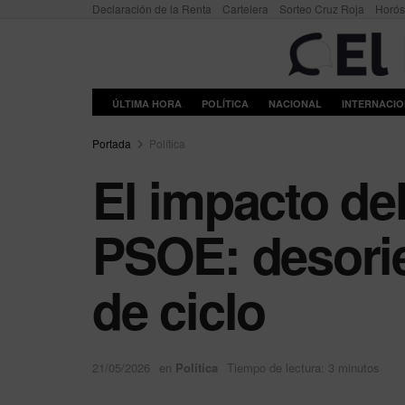
Declaración de la Renta
Cartelera
Sorteo Cruz Roja
Horó
ÚLTIMA HORA
POLÍTICA
NACIONAL
INTERNACI
Portada
Política
El impacto del
PSOE: desorie
de ciclo
21/05/2026
en
Política
Tiempo de lectura: 3 minutos