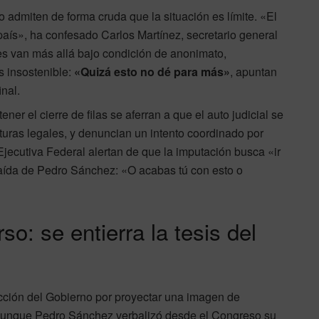
 admiten de forma cruda que la situación es límite. «El
 país», ha confesado Carlos Martínez, secretario general
es van más allá bajo condición de anonimato,
 insostenible:
«Quizá esto no dé para más»
, apuntan
nal.
er el cierre de filas se aferran a que el auto judicial se
turas legales, y denuncian un intento coordinado por
Ejecutiva Federal alertan de que la imputación busca «ir
caída de Pedro Sánchez: «O acabas tú con esto o
o: se entierra la tesis del
rección del Gobierno por proyectar una imagen de
 Aunque Pedro Sánchez verbalizó desde el Congreso su