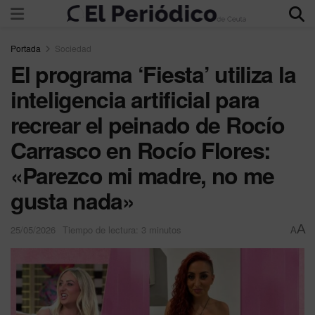
Portada
Sociedad
El programa ‘Fiesta’ utiliza la
inteligencia artificial para
recrear el peinado de Rocío
Carrasco en Rocío Flores:
«Parezco mi madre, no me
gusta nada»
A
25/05/2026
Tiempo de lectura: 3 minutos
A