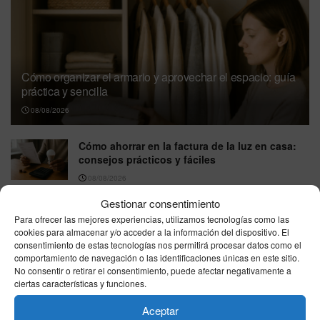
Cómo organizar el armario y aprovechar el espacio: guía
práctica y sencilla
08/08/2026
Cómo ahorrar en la factura de la luz en casa:
consejos prácticos y fáciles
08/08/2026
Gestionar consentimiento
Trucos de cocina para principiantes: guía
Para ofrecer las mejores experiencias, utilizamos tecnologías como las
práctica para cocinar con confianza
cookies para almacenar y/o acceder a la información del dispositivo. El
08/08/2026
consentimiento de estas tecnologías nos permitirá procesar datos como el
comportamiento de navegación o las identificaciones únicas en este sitio.
Que ver esta noche en la tele, sábado, 8 de
No consentir o retirar el consentimiento, puede afectar negativamente a
agosto de 2026: la guía imprescindible por
ciertas características y funciones.
cadenas para no perderte nada
Aceptar
08/08/2026