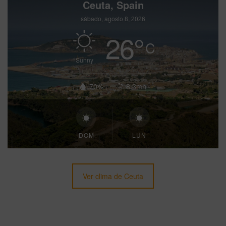
Ceuta, Spain
sábado, agosto 8, 2026
26
°
C
Sunny
70%
8.3mh
DOM
LUN
Ver clima de Ceuta