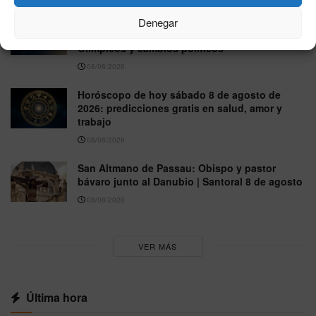
Un día como hoy, 8 de agosto: memoria
Denegar
internacional con ecos de incendios, Juegos
Olímpicos y cambios políticos
08/08/2026
Horóscopo de hoy sábado 8 de agosto de
2026: predicciones gratis en salud, amor y
trabajo
08/08/2026
San Altmano de Passau: Obispo y pastor
bávaro junto al Danubio | Santoral 8 de agosto
08/08/2026
VER MÁS
Última hora