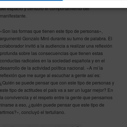
televisión pública, refrendó las palabras del conductor
del espacio y censuró el comportamiento del
manifestante.
«Son las formas que tienen este tipo de personas»,
argumentó Gonzalo Miró durante su turno de palabra. El
colaborador invitó a la audiencia a realizar una reflexión
profunda sobre las consecuencias que tienen estas
conductas radicales en la sociedad española y en el
desarrollo de la actividad política nacional. «A mí la
reflexión que me surge al escuchar a gente así es:
¿Quién se puede pensar que con este tipo de personas y
este tipo de actitudes el país va a ser un lugar mejor? En
la convivencia y el respeto entre la gente que pensamos
caminarse a eso, ¿quién puede pensar que este tipo de
rtimos?», concluyó el tertuliano.