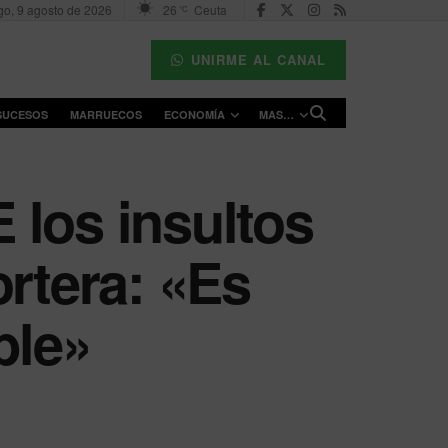
o, 9 agosto de 2026
26
Ceuta
°C
UNIRME AL CANAL
SUCESOS
MARRUECOS
ECONOMÍA
MAS…
 los insultos
ortera: «Es
ble»