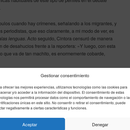
cas habituales de este tipo de perfiles en el debate
.
r bulos cuando hay crímenes, señalando a los migrantes, y
os periodistas, que eso claramente, a mi modo de ver, es
las lenguas
. Acto seguido, Cintora censuró de manera
ión de desahucios frente a la reportera: «Y luego, con esta
no que va de tan machito, es enormemente cobarde,
Gestionar consentimiento
Reflexión de los colaboradores
sobre la convivencia
a ofrecer las mejores experiencias, utilizamos tecnologías como las cookies para
acenar y/o acceder a la información del dispositivo. El consentimiento de estas
nologías nos permitirá procesar datos como el comportamiento de navegación o la
El espacio de debate contó también con la intervención
ntificaciones únicas en este sitio. No consentir o retirar el consentimiento, puede
de sus analistas. Gonzalo Miró, presentador del
ctar negativamente a ciertas características y funciones.
programa
Directo al grano
en La 1 y que este sábado
participó como tertuliano en el segundo canal de la
Aceptar
Denegar