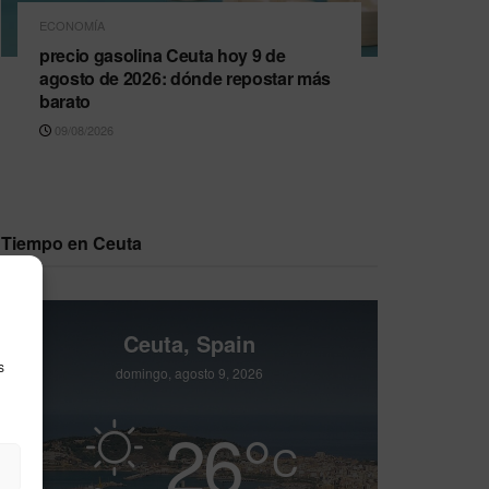
ECONOMÍA
precio gasolina Ceuta hoy 9 de
agosto de 2026: dónde repostar más
barato
09/08/2026
Tiempo en Ceuta
Ceuta, Spain
s
domingo, agosto 9, 2026
26
°
C