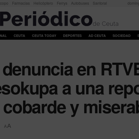
scopo
Farmacias
Helicóptero
Ferrys
Autobuses
Santoral
doming
ONAL
CEUTA
CEUTA TODAY
DEPORTES
AD CEUTA
SOCIEDAD
 denuncia en RTVE
Desokupa a una rep
cobarde y misera
A
A