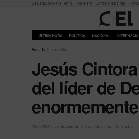
Declaración de la Renta
Cartelera
Sorteo Cruz Roja
Horó
ÚLTIMA HORA
POLÍTICA
NACIONAL
INTERNACI
Portada
Sociedad
Jesús Cintora
del líder de 
enormemente 
25/05/2026
en
Sociedad
Tiempo de lectura: 3 minutos