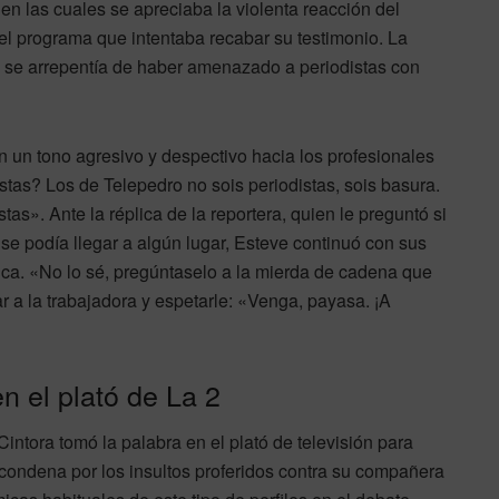
en las cuales se apreciaba la violenta reacción del
del programa que intentaba recabar su testimonio. La
i se arrepentía de haber amenazado a periodistas con
n un tono agresivo y despectivo hacia los profesionales
tas? Los de Telepedro no sois periodistas, sois basura.
stas». Ante la réplica de la reportera, quien le preguntó si
se podía llegar a algún lugar, Esteve continuó con sus
ica. «No lo sé, pregúntaselo a la mierda de cadena que
r a la trabajadora y espetarle: «Venga, payasa. ¡A
n el plató de La 2
intora tomó la palabra en el plató de televisión para
condena por los insultos proferidos contra su compañera