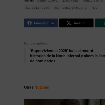
Temas:
daniel esteve
Desokupa
gonzalo miro
Malas Lenguas
manifestacion madrid
rtve
Compartir
14
Tweet
9
Noticia anterior
‘Supervivientes 2026’ bate el récord
histórico de la Noria Infernal y altera la list
de nominados
Otras
Noticias