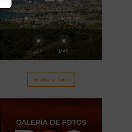
Sunny
64%
10.1mh
LUN
MAR
Ver clima de Ceuta