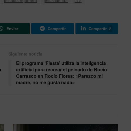
insultos reportera
jesus cintora
la 2
Enviar
Compartir
Compartir
2
Siguiente noticia
El programa ‘Fiesta’ utiliza la inteligencia
a
artificial para recrear el peinado de Rocío
Carrasco en Rocío Flores: «Parezco mi
madre, no me gusta nada»