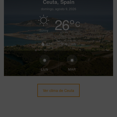
Ceuta, Spain
domingo, agosto 9, 2026
26
°
C
Sunny
63%
9.7mh
LUN
MAR
Ver clima de Ceuta