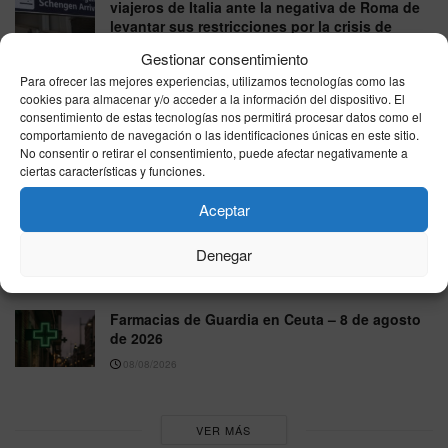
viajeros de Italia ante la negativa de Roma de
levantar sus restricciones por la crisis de
Ceuta
Gestionar consentimiento
08/08/2026
Para ofrecer las mejores experiencias, utilizamos tecnologías como las
cookies para almacenar y/o acceder a la información del dispositivo. El
Horarios ferrys Ceuta–Algeciras, sábado 8 de
consentimiento de estas tecnologías nos permitirá procesar datos como el
agosto de 2026: Baleària, DFDS y Naviera
comportamiento de navegación o las identificaciones únicas en este sitio.
Armas
No consentir o retirar el consentimiento, puede afectar negativamente a
ciertas características y funciones.
08/08/2026
Aceptar
Tiempo en Ceuta este sábado 8 de agosto: la
AEMET anuncia poco nuboso, máximas de
27°C y viento flojo del este
Denegar
08/08/2026
Farmacias de Guardia en Ceuta – 8 de agosto
de 2026
08/08/2026
VER MÁS