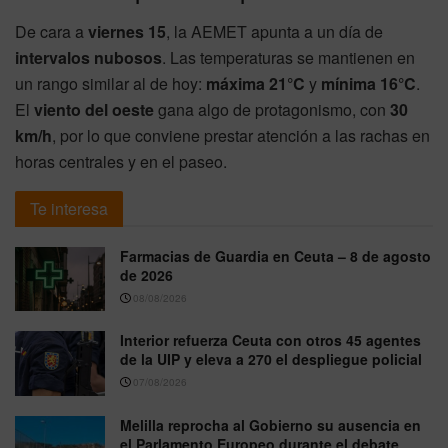
De cara a
viernes 15
, la AEMET apunta a un día de
intervalos nubosos
. Las temperaturas se mantienen en
un rango similar al de hoy:
máxima 21°C
y
mínima 16°C
.
El
viento del oeste
gana algo de protagonismo, con
30
km/h
, por lo que conviene prestar atención a las rachas en
horas centrales y en el paseo.
Te interesa
Farmacias de Guardia en Ceuta – 8 de agosto
de 2026
08/08/2026
Interior refuerza Ceuta con otros 45 agentes
de la UIP y eleva a 270 el despliegue policial
07/08/2026
Melilla reprocha al Gobierno su ausencia en
el Parlamento Europeo durante el debate