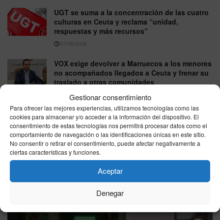
UGT se suma a la concentración de las cuatro
culturas en Ceuta y reclama “unidad,
respuestas y más recursos”
07/08/2026
VOX exige devolver a Marruecos a los menores
no acompañados llegados a Ceuta y frenar su
traslado a otras comunidades
07/08/2026
Gestionar consentimiento
Para ofrecer las mejores experiencias, utilizamos tecnologías como las
cookies para almacenar y/o acceder a la información del dispositivo. El
consentimiento de estas tecnologías nos permitirá procesar datos como el
VER MÁS
comportamiento de navegación o las identificaciones únicas en este sitio.
No consentir o retirar el consentimiento, puede afectar negativamente a
ciertas características y funciones.
Última hora
Aceptar
Denegar