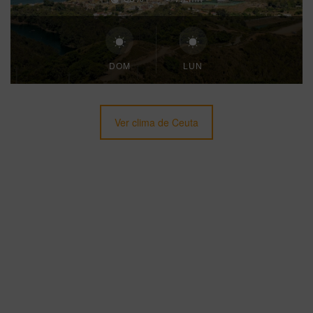
DOM
LUN
Ver clima de Ceuta