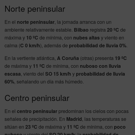
Norte peninsular
En el
norte peninsular
, la jornada arranca con un
ambiente relativamente estable.
Bilbao
registra
20 ºC
de
máxima y
10 ºC
de mínima, con
nubes altas
y viento en
calma (
C 0 km/h
), además de
probabilidad de lluvia 0%
.
En la vertiente atlántica,
A Coruña
(otras) presenta
19 ºC
de máxima y
11 ºC
de mínima, con
nuboso con lluvia
escasa
, viento del
SO 15 km/h
y
probabilidad de lluvia
60%
, señalando un día más húmedo.
Centro peninsular
En el
centro peninsular
predominan los cielos con pocas
señales de precipitación. En
Madrid
, las temperaturas se
sitúan en
23 ºC
de máxima y
11 ºC
de mínima, con
poco
nuboso
y viento del
SO 20 km/h
; la
probabilidad de