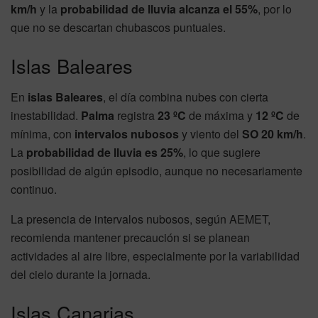
km/h
y la
probabilidad de lluvia alcanza el 55%
, por lo
que no se descartan chubascos puntuales.
Islas Baleares
En
islas Baleares
, el día combina nubes con cierta
inestabilidad.
Palma
registra
23 ºC
de máxima y
12 ºC
de
mínima, con
intervalos nubosos
y viento del
SO 20 km/h
.
La
probabilidad de lluvia es 25%
, lo que sugiere
posibilidad de algún episodio, aunque no necesariamente
continuo.
La presencia de intervalos nubosos, según AEMET,
recomienda mantener precaución si se planean
actividades al aire libre, especialmente por la variabilidad
del cielo durante la jornada.
Islas Canarias