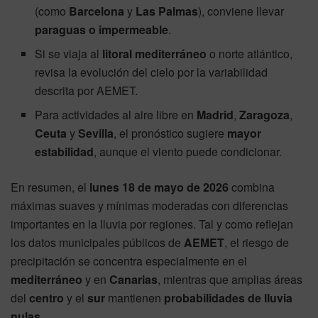
(como
Barcelona
y
Las Palmas
), conviene llevar
paraguas o impermeable
.
Si se viaja al
litoral mediterráneo
o norte atlántico,
revisa la evolución del cielo por la variabilidad
descrita por AEMET.
Para actividades al aire libre en
Madrid
,
Zaragoza
,
Ceuta
y
Sevilla
, el pronóstico sugiere
mayor
estabilidad
, aunque el viento puede condicionar.
En resumen, el
lunes 18 de mayo de 2026
combina
máximas suaves y mínimas moderadas con diferencias
importantes en la lluvia por regiones. Tal y como reflejan
los datos municipales públicos de
AEMET
, el riesgo de
precipitación se concentra especialmente en el
mediterráneo
y en
Canarias
, mientras que amplias áreas
del
centro
y el
sur
mantienen
probabilidades de lluvia
nulas
.