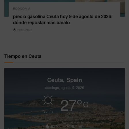
ECONOMÍA
precio gasolina Ceuta hoy 9 de agosto de 2026:
dónde repostar más barato
09/08/2026
Tiempo en Ceuta
Ceuta, Spain
domingo, agosto 9, 2026
27
°
C
Sunny
63%
9.4mh