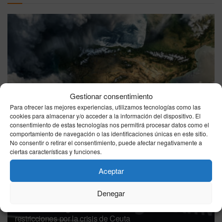
El tiempo en España hoy domingo 9 de agosto de 2026:
Gestionar consentimiento
calor en el interior y cielos variados
Para ofrecer las mejores experiencias, utilizamos tecnologías como las
09/08/2026
cookies para almacenar y/o acceder a la información del dispositivo. El
consentimiento de estas tecnologías nos permitirá procesar datos como el
comportamiento de navegación o las identificaciones únicas en este sitio.
No consentir o retirar el consentimiento, puede afectar negativamente a
ciertas características y funciones.
Aceptar
Denegar
España impone controles fronterizos a los viajeros de
Italia ante la negativa de Roma de levantar sus
restricciones por la crisis de Ceuta