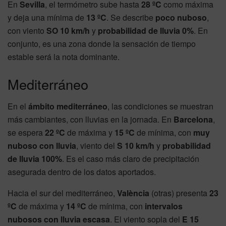
En
Sevilla
, el termómetro sube hasta
28 ºC
como máxima
y deja una mínima de
13 ºC
. Se describe
poco nuboso
,
con viento
SO 10 km/h
y
probabilidad de lluvia 0%
. En
conjunto, es una zona donde la sensación de tiempo
estable será la nota dominante.
Mediterráneo
En el
ámbito mediterráneo
, las condiciones se muestran
más cambiantes, con lluvias en la jornada. En
Barcelona
,
se espera
22 ºC
de máxima y
15 ºC
de mínima, con
muy
nuboso con lluvia
, viento del
S 10 km/h
y
probabilidad
de lluvia 100%
. Es el caso más claro de precipitación
asegurada dentro de los datos aportados.
Hacia el sur del mediterráneo,
València
(otras) presenta
23
ºC
de máxima y
14 ºC
de mínima, con
intervalos
nubosos con lluvia escasa
. El viento sopla del
E 15