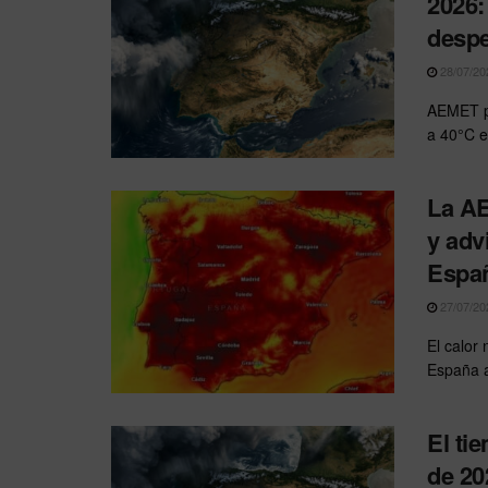
2026:
desp
28/07/20
AEMET pa
a 40°C e
La AE
y adv
Espa
27/07/20
El calor
España 
El ti
de 20