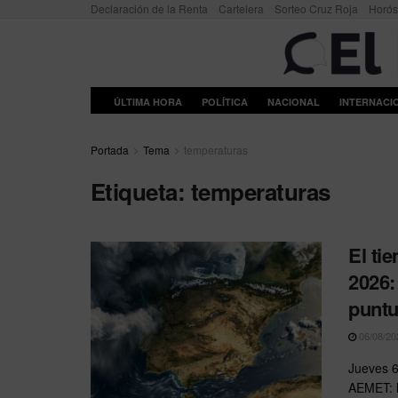
Declaración de la Renta
Cartelera
Sorteo Cruz Roja
Horó
ÚLTIMA HORA
POLÍTICA
NACIONAL
INTERNACI
Portada
Tema
temperaturas
Etiqueta:
temperaturas
El ti
2026:
puntu
06/08/20
Jueves 6
AEMET: l