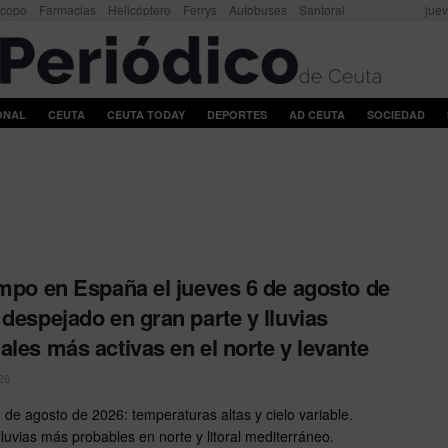
scopo
Farmacias
Helicóptero
Ferrys
Autobuses
Santoral
juev
ONAL
CEUTA
CEUTA TODAY
DEPORTES
AD CEUTA
SOCIEDAD
empo en España el jueves 6 de agosto de
 despejado en gran parte y lluvias
ales más activas en el norte y levante
26
 de agosto de 2026: temperaturas altas y cielo variable.
luvias más probables en norte y litoral mediterráneo.