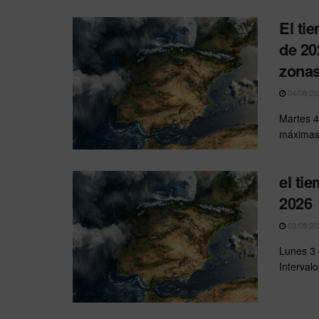
El ti
de 20
zona
04/08/20
Martes 4
máximas 
el ti
2026
03/08/20
Lunes 3 
Intervalo