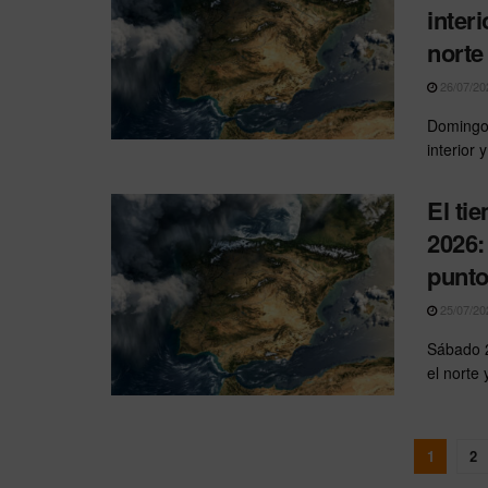
inter
norte
26/07/20
Domingo 
interior 
El ti
2026:
punto
25/07/20
Sábado 25
el norte
1
2