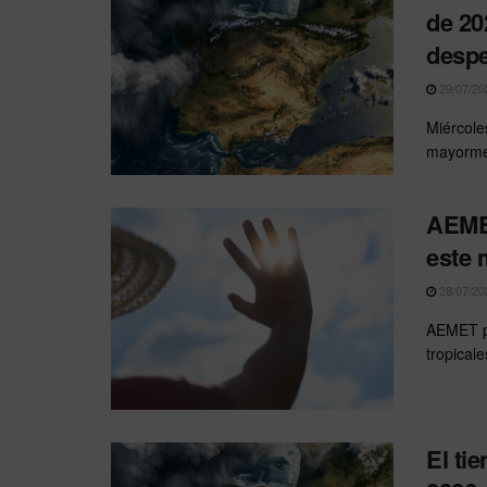
de 20
desp
29/07/20
Miércoles
mayormen
AEMET
este 
28/07/20
AEMET p
tropical
El ti