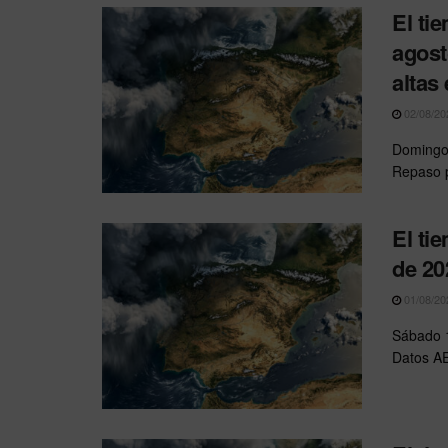
El ti
agost
altas 
02/08/20
Domingo 
Repaso p
El ti
de 20
01/08/20
Sábado 1
Datos AE