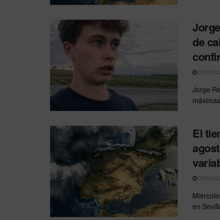
Jorge
de ca
conf
05/08/20
Jorge Re
máximas 
El ti
agost
varia
05/08/20
Miércole
en Sevill