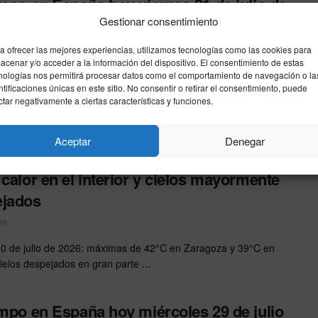
empo en España hoy viernes 31 de julio de
Gestionar consentimiento
calor en el interior y lluvias puntuales en
te
a ofrecer las mejores experiencias, utilizamos tecnologías como las cookies para
acenar y/o acceder a la información del dispositivo. El consentimiento de estas
26
nologías nos permitirá procesar datos como el comportamiento de navegación o la
ntificaciones únicas en este sitio. No consentir o retirar el consentimiento, puede
 del tiempo en España este viernes 31 de julio: temperaturas
ctar negativamente a ciertas características y funciones.
en el interior, cielo variable y lluvias muy ...
Aceptar
Denegar
empo en España hoy jueves 30 de julio de
 calor en el interior y cielos mayormente
ejados
26
0 de julio de 2026: máximas de 42°C en Zaragoza y 39°C en
cielos despejados en gran parte ...
empo en España hoy miércoles 29 de julio