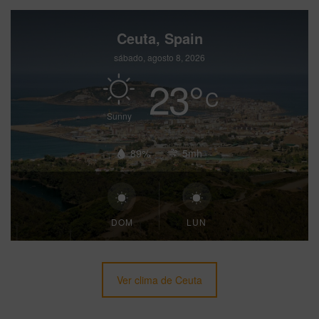
Ceuta, Spain
sábado, agosto 8, 2026
23
°
C
Sunny
89%
5mh
DOM
LUN
Ver clima de Ceuta