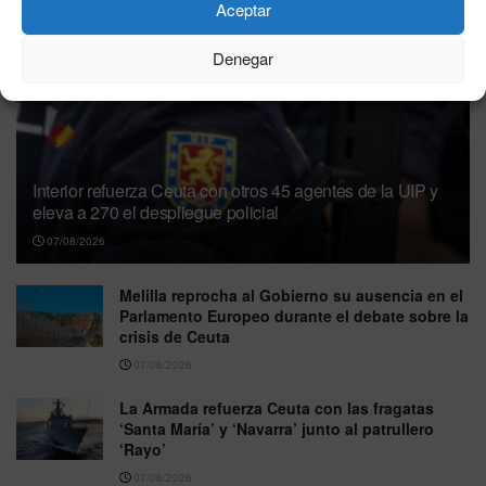
Aceptar
Denegar
Interior refuerza Ceuta con otros 45 agentes de la UIP y
eleva a 270 el despliegue policial
07/08/2026
Melilla reprocha al Gobierno su ausencia en el
Parlamento Europeo durante el debate sobre la
crisis de Ceuta
07/08/2026
La Armada refuerza Ceuta con las fragatas
‘Santa María’ y ‘Navarra’ junto al patrullero
‘Rayo’
07/08/2026