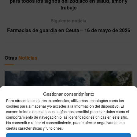
para todos los signos del zodiaco en salud, amor y
trabajo
Siguiente noticia
Farmacias de guardia en Ceuta – 16 de mayo de 2026
Otras
Noticias
Gestionar consentimiento
Para ofrecer las mejores experiencias, utilizamos tecnologías como las
cookies para almacenar y/o acceder a la información del dispositivo. El
consentimiento de estas tecnologías nos permitirá procesar datos como el
El tiempo en España hoy sábado 8 de agosto de 2026:
comportamiento de navegación o las identificaciones únicas en este sitio.
No consentir o retirar el consentimiento, puede afectar negativamente a
calor estable y chubascos puntuales
ciertas características y funciones.
08/08/2026