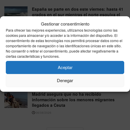
España se parte en dos este viernes: hasta 41
grados en el sur mientras el norte esquiva el
calor extremo
Gestionar consentimiento
07/08/2026
Para ofrecer las mejores experiencias, utilizamos tecnologías como las
cookies para almacenar y/o acceder a la información del dispositivo. El
El tiempo en España hoy viernes 7 de agosto
consentimiento de estas tecnologías nos permitirá procesar datos como el
de 2026: panorama por zonas
comportamiento de navegación o las identificaciones únicas en este sitio.
No consentir o retirar el consentimiento, puede afectar negativamente a
07/08/2026
ciertas características y funciones.
Viajar de España a Italia ya no es igual:
Aceptar
controles de pasaporte y colas de hasta 90
minutos
Denegar
06/08/2026
Madrid asegura que no ha recibido
información sobre los menores migrantes
llegados a Ceuta
06/08/2026