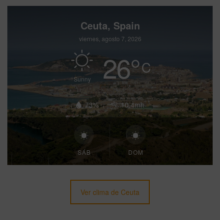
Ceuta, Spain
viernes, agosto 7, 2026
26
°
C
Sunny
73%
10.4mh
SÁB
DOM
Ver clima de Ceuta