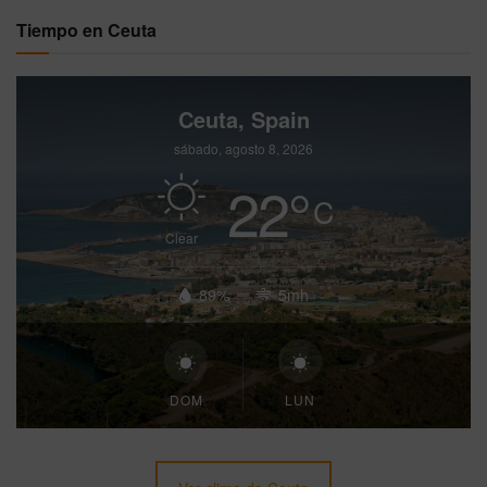
Tiempo en Ceuta
Ceuta, Spain
sábado, agosto 8, 2026
22
°
C
Clear
89%
5mh
DOM
LUN