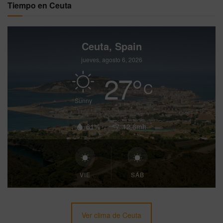
Tiempo en Ceuta
Ceuta, Spain
jueves, agosto 6, 2026
27
°
C
Sunny
61%
12.6mh
VIE
SÁB
Ver clima de Ceuta