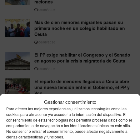
raciones
06/08/2026
Más de cien menores migrantes pasan su
primera noche en un colegio habilitado en
Ceuta
06/08/2026
El PP exige habilitar el Congreso y el Senado
en agosto por la crisis migratoria de Ceuta
06/08/2026
El reparto de menores llegados a Ceuta abre
una nueva tensión entre el Gobierno, el PP y
Vox
Gestionar consentimiento
06/08/2026
Para ofrecer las mejores experiencias, utilizamos tecnologías como las
Las llegadas irregulares a Ceuta crecen un
cookies para almacenar y/o acceder a la información del dispositivo. El
164% en 2026, sin contar la entrada masiva de
consentimiento de estas tecnologías nos permitirá procesar datos como el
finales de julio
comportamiento de navegación o las identificaciones únicas en este sitio.
No consentir o retirar el consentimiento, puede afectar negativamente a
06/08/2026
ciertas características y funciones.