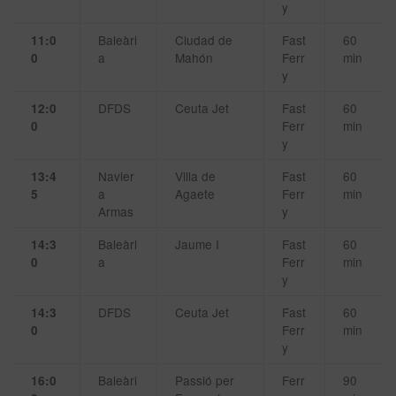
y
Baleàri
Ciudad de
Fast
60
11:0
a
Mahón
Ferr
min
0
y
DFDS
Ceuta Jet
Fast
60
12:0
Ferr
min
0
y
Navier
Villa de
Fast
60
13:4
a
Agaete
Ferr
min
5
Armas
y
Baleàri
Jaume I
Fast
60
14:3
a
Ferr
min
0
y
DFDS
Ceuta Jet
Fast
60
14:3
Ferr
min
0
y
Baleàri
Passió per
Ferr
90
16:0