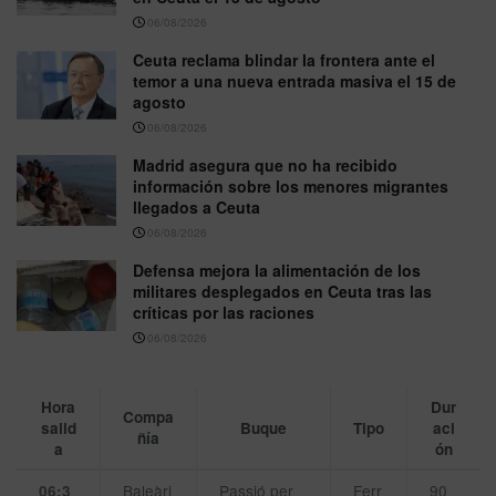
06/08/2026
Ceuta reclama blindar la frontera ante el
temor a una nueva entrada masiva el 15 de
agosto
06/08/2026
Madrid asegura que no ha recibido
información sobre los menores migrantes
llegados a Ceuta
06/08/2026
Defensa mejora la alimentación de los
militares desplegados en Ceuta tras las
críticas por las raciones
06/08/2026
Hora
Dur
Compa
salid
Buque
Tipo
aci
ñía
a
ón
Baleàri
Passió per
Ferr
90
06:3