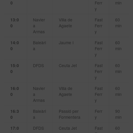
Ferr
min
0
y
Navier
Villa de
Fast
60
13:0
a
Agaete
Ferr
min
0
Armas
y
Baleàri
Jaume I
Fast
60
14:0
a
Ferr
min
0
y
DFDS
Ceuta Jet
Fast
60
15:0
Ferr
min
0
y
Navier
Villa de
Fast
60
16:0
a
Agaete
Ferr
min
0
Armas
y
Baleàri
Passió per
Ferr
90
16:3
a
Formentera
y
min
0
DFDS
Ceuta Jet
Fast
60
17:0