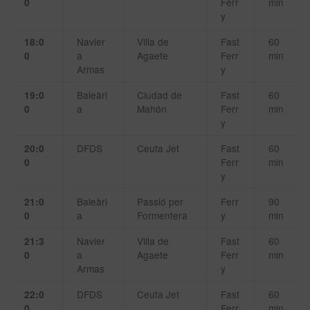
Ferr
min
0
y
Navier
Villa de
Fast
60
18:0
a
Agaete
Ferr
min
0
Armas
y
Baleàri
Ciudad de
Fast
60
19:0
a
Mahón
Ferr
min
0
y
DFDS
Ceuta Jet
Fast
60
20:0
Ferr
min
0
y
Baleàri
Passió per
Ferr
90
21:0
a
Formentera
y
min
0
Navier
Villa de
Fast
60
21:3
a
Agaete
Ferr
min
0
Armas
y
DFDS
Ceuta Jet
Fast
60
22:0
Ferr
min
0