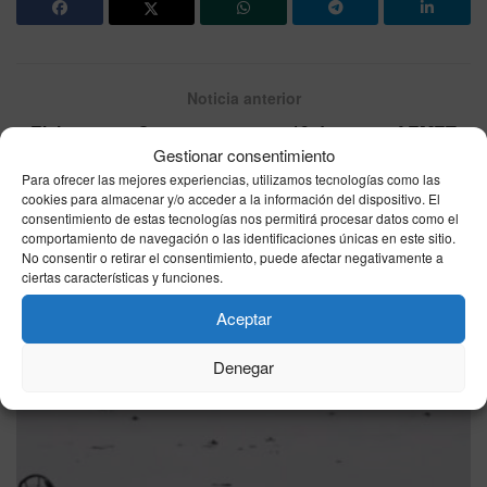
Noticia anterior
El tiempo en Ceuta este martes 19 de mayo: AEMET
Gestionar consentimiento
apunta a nubes altas, 25°C de máxima y viento del Este
Para ofrecer las mejores experiencias, utilizamos tecnologías como las
cookies para almacenar y/o acceder a la información del dispositivo. El
Siguiente noticia
consentimiento de estas tecnologías nos permitirá procesar datos como el
Avance de «Sueños de libertad»: Brossard comunica
comportamiento de navegación o las identificaciones únicas en este sitio.
No consentir o retirar el consentimiento, puede afectar negativamente a
el traslado de la fábrica a Marruecos
ciertas características y funciones.
Aceptar
Otras
Noticias
Denegar