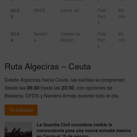
DFDS
Ceuta Jet
Fast
60
22:3
Ferr
min
0
y
Baleàri
Ciudad de
Fast
60
23:0
a
Mahón
Ferr
min
0
y
Ruta Algeciras – Ceuta
Desde Algeciras hacia Ceuta, las salidas se programan
desde las
06:30
hasta las
23:30
, con opciones de
Baleària, DFDS y Naviera Armas durante todo el día.
Te interesa
La Guardia Civil considera creíble la
convocatoria para una nueva entrada masiva
en Ceuta el 15 de agosto