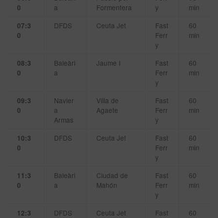
a
Formentera
y
min
0
DFDS
Ceuta Jet
Fast
60
07:3
Ferr
min
0
y
Baleàri
Jaume I
Fast
60
08:3
a
Ferr
min
0
y
Navier
Villa de
Fast
60
09:3
a
Agaete
Ferr
min
0
Armas
y
DFDS
Ceuta Jet
Fast
60
10:3
Ferr
min
0
y
Baleàri
Ciudad de
Fast
60
11:3
a
Mahón
Ferr
min
0
y
DFDS
Ceuta Jet
Fast
60
12:3