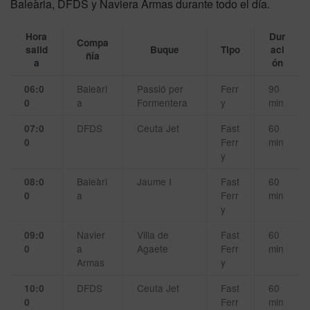
Baleària, DFDS y Naviera Armas durante todo el día.
Hora
Dur
Compa
salid
Buque
Tipo
aci
ñía
a
ón
Baleàri
Passió per
Ferr
90
06:0
a
Formentera
y
min
0
DFDS
Ceuta Jet
Fast
60
07:0
Ferr
min
0
y
Baleàri
Jaume I
Fast
60
08:0
a
Ferr
min
0
y
Navier
Villa de
Fast
60
09:0
a
Agaete
Ferr
min
0
Armas
y
DFDS
Ceuta Jet
Fast
60
10:0
Ferr
min
0