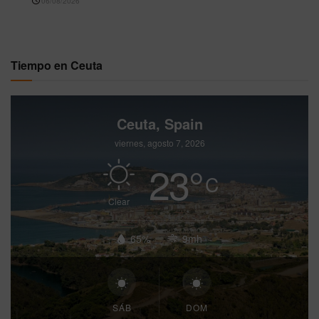
06/08/2026
Tiempo en Ceuta
Ceuta, Spain
viernes, agosto 7, 2026
23
°
C
Clear
65%
9mh
SÁB
DOM