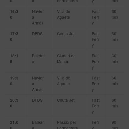
a
Formentera
y
min
0
Navier
Villa de
Fast
60
16:3
a
Agaete
Ferr
min
0
Armas
y
DFDS
Ceuta Jet
Fast
60
17:3
Ferr
min
0
y
Baleàri
Ciudad de
Fast
60
18:1
a
Mahón
Ferr
min
5
y
Navier
Villa de
Fast
60
19:3
a
Agaete
Ferr
min
0
Armas
y
DFDS
Ceuta Jet
Fast
60
20:3
Ferr
min
0
y
Baleàri
Passió per
Ferr
90
21:0
a
Formentera
y
min
0