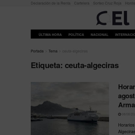
Declaración de la Renta
Cartelera
Sorteo Cruz Roja
Horó
ÚLTIMA HORA
POLÍTICA
NACIONAL
INTERNACI
Portada
Tema
ceuta-algeciras
Etiqueta:
ceuta-algeciras
Horar
agost
Arma
08/08/20
Horarios
Algecira