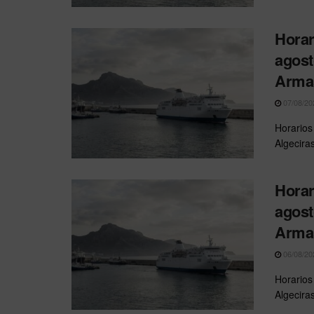
Horar
agost
Arma
07/08/20
Horarios
Algecira
Horar
agost
Arma
06/08/20
Horarios
Algecira