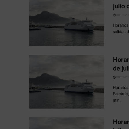
julio
30/07/20
Horarios
salidas 
Horar
de ju
29/07/20
Horarios
Baleària
min.
Horar