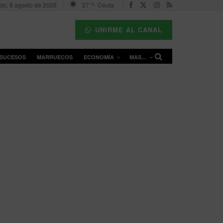
do, 8 agosto de 2026
27
Ceuta
°C
UNIRME AL CANAL
SUCESOS
MARRUECOS
ECONOMÍA
MAS…