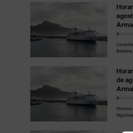
Horar
agost
Arma
03/08/20
Consulta
Baleària
Horar
de ag
Arma
02/08/20
Horarios
Algecira