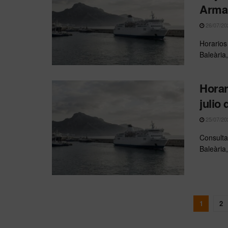
Arma
26/07/20
Horarios
Baleària
Horar
julio
25/07/20
Consulta
Baleària
1
2