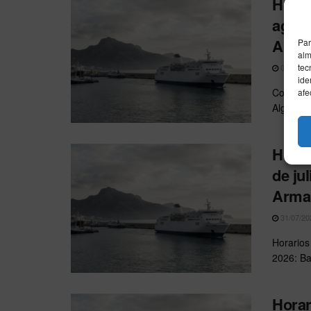
Horar
agost
Arma
Par
alm
tec
01/08/20
ide
Consulta
afe
Algecira
Horar
de ju
Arma
31/07/20
Horarios 
2026: Ba
Horar