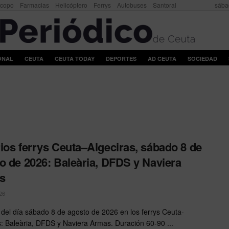
scopo
Farmacias
Helicóptero
Ferrys
Autobuses
Santoral
sába
ONAL
CEUTA
CEUTA TODAY
DEPORTES
AD CEUTA
SOCIEDAD
ios ferrys Ceuta–Algeciras, sábado 8 de
o de 2026: Baleària, DFDS y Naviera
s
26
 del día sábado 8 de agosto de 2026 en los ferrys Ceuta-
s: Baleària, DFDS y Naviera Armas. Duración 60-90 ...