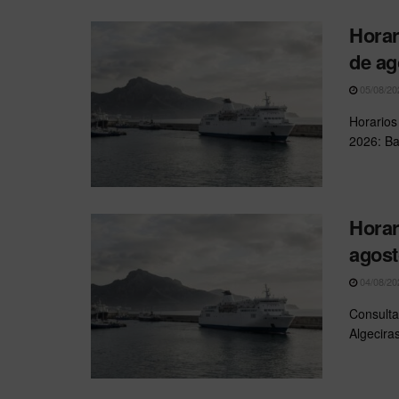
Horar
de ag
05/08/20
Horarios
2026: Ba
Horar
agost
04/08/20
Consulta
Algecira