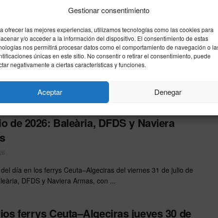
ios ferrys Ceuta–Algeciras, sábado 1 de
Gestionar consentimiento
o de 2026: Baleària, DFDS y Naviera
s
a ofrecer las mejores experiencias, utilizamos tecnologías como las cookies para
acenar y/o acceder a la información del dispositivo. El consentimiento de estas
nologías nos permitirá procesar datos como el comportamiento de navegación o la
26
ntificaciones únicas en este sitio. No consentir o retirar el consentimiento, puede
 los horarios del día sábado 1 de agosto de 2026 en Ceuta–
ctar negativamente a ciertas características y funciones.
s: Baleària, DFDS y Naviera Armas. Duración 60 ...
Aceptar
Denegar
ios ferrys Ceuta–Algeciras, viernes 31
lio de 2026: Baleària, DFDS y Naviera
s
26
del día en los ferrys Ceuta–Algeciras del viernes 31 de julio de
leària, DFDS y Naviera Armas, con ...
ios ferrys Ceuta–Algeciras jueves 30 de