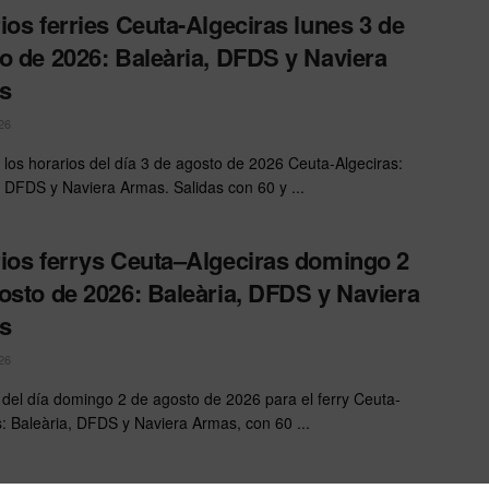
ios ferries Ceuta-Algeciras lunes 3 de
o de 2026: Baleària, DFDS y Naviera
s
26
 los horarios del día 3 de agosto de 2026 Ceuta-Algeciras:
, DFDS y Naviera Armas. Salidas con 60 y ...
ios ferrys Ceuta–Algeciras domingo 2
osto de 2026: Baleària, DFDS y Naviera
s
26
 del día domingo 2 de agosto de 2026 para el ferry Ceuta-
s: Baleària, DFDS y Naviera Armas, con 60 ...