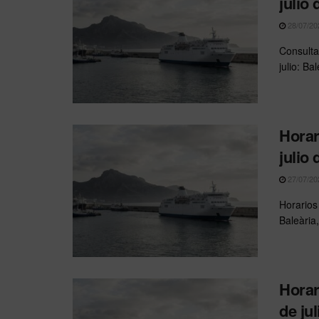
julio
28/07/20
Consulta
julio: B
Horar
julio
27/07/20
Horarios
Baleària
Horar
de ju