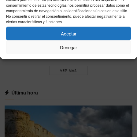
Junts exige excluir a Cataluña del reparto de
consentimiento de estas tecnologías nos permitirá procesar datos como el
menores migrantes llegados a Ceuta
comportamiento de navegación o las identificaciones únicas en este sitio.
No consentir o retirar el consentimiento, puede afectar negativamente a
05/08/2026
ciertas características y funciones.
Nicole Delgado responde a Pablo Fernández
Aceptar
en directo por la Ley Trans: “No permito que
piense por mí”
Denegar
05/08/2026
VER MÁS
Última hora