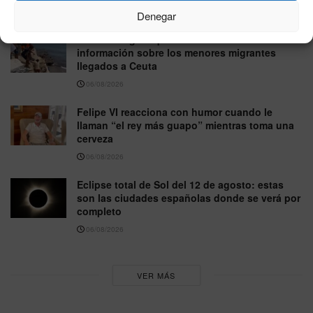
06/08/2026
Denegar
Madrid asegura que no ha recibido
información sobre los menores migrantes
llegados a Ceuta
06/08/2026
Felipe VI reacciona con humor cuando le
llaman “el rey más guapo” mientras toma una
cerveza
06/08/2026
Eclipse total de Sol del 12 de agosto: estas
son las ciudades españolas donde se verá por
completo
06/08/2026
VER MÁS