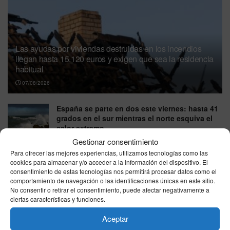
Las ayudas por viviendas destruidas en los incendios
llegan hasta 15.120 euros y exigen que sea la residencia
habitual
07/08/2026
España se parte en dos este viernes: hasta 41
grados en el sur mientras el norte esquiva el
calor extremo
Gestionar consentimiento
07/08/2026
Para ofrecer las mejores experiencias, utilizamos tecnologías como las
El tiempo en España hoy viernes 7 de agosto
cookies para almacenar y/o acceder a la información del dispositivo. El
de 2026: panorama por zonas
consentimiento de estas tecnologías nos permitirá procesar datos como el
comportamiento de navegación o las identificaciones únicas en este sitio.
07/08/2026
No consentir o retirar el consentimiento, puede afectar negativamente a
ciertas características y funciones.
Viajar de España a Italia ya no es igual:
controles de pasaporte y colas de hasta 90
Aceptar
minutos