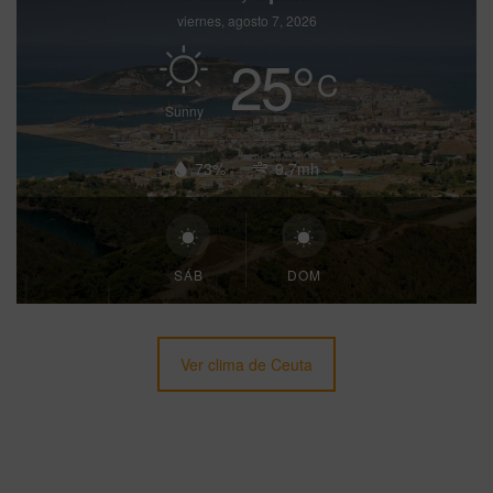
viernes, agosto 7, 2026
25
°
C
Sunny
73%
9.7mh
SÁB
DOM
Ver clima de Ceuta