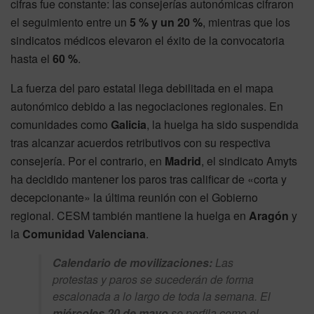
cifras fue constante: las consejerías autonómicas cifraron
el seguimiento entre un
5 % y un 20 %
, mientras que los
sindicatos médicos elevaron el éxito de la convocatoria
hasta el
60 %
.
La fuerza del paro estatal llega debilitada en el mapa
autonómico debido a las negociaciones regionales. En
comunidades como
Galicia
, la huelga ha sido suspendida
tras alcanzar acuerdos retributivos con su respectiva
consejería. Por el contrario, en
Madrid
, el sindicato Amyts
ha decidido mantener los paros tras calificar de «corta y
decepcionante» la última reunión con el Gobierno
regional. CESM también mantiene la huelga en
Aragón
y
la
Comunidad Valenciana
.
Calendario de movilizaciones:
Las
protestas y paros se sucederán de forma
escalonada a lo largo de toda la semana. El
miércoles 20 de mayo
se perfila como el