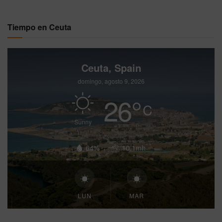
Tiempo en Ceuta
Ceuta, Spain
domingo, agosto 9, 2026
26
°
C
Sunny
64%
10.1mh
LUN
MAR