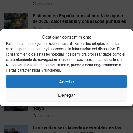
08/08/2026
El tiempo en España hoy sábado 8 de agosto
de 2026: calor estable y chubascos puntuales
08/08/2026
Gestionar consentimiento
Interior refuerza Ceuta con otros 45 agentes de
Para ofrecer las mejores experiencias, utilizamos tecnologías como las
la UIP y eleva a 270 el despliegue policial
cookies para almacenar y/o acceder a la información del dispositivo. El
consentimiento de estas tecnologías nos permitirá procesar datos como el
07/08/2026
comportamiento de navegación o las identificaciones únicas en este sitio.
No consentir o retirar el consentimiento, puede afectar negativamente a
Melilla reprocha al Gobierno su ausencia en el
ciertas características y funciones.
Parlamento Europeo durante el debate sobre la
crisis de Ceuta
Aceptar
07/08/2026
Denegar
La Armada refuerza Ceuta con las fragatas
‘Santa María’ y ‘Navarra’ junto al patrullero
‘Rayo’
07/08/2026
Las ayudas por viviendas destruidas en los