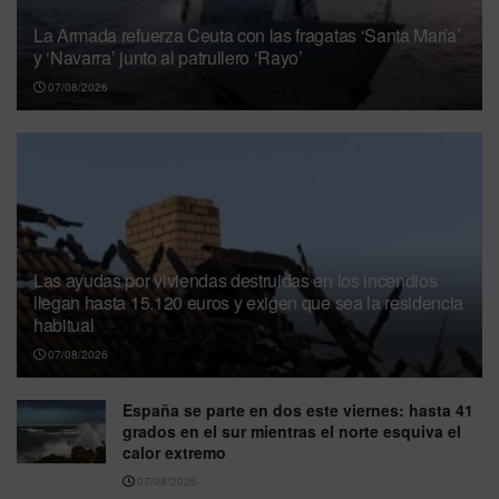
La Armada refuerza Ceuta con las fragatas ‘Santa María’
y ‘Navarra’ junto al patrullero ‘Rayo’
07/08/2026
Las ayudas por viviendas destruidas en los incendios
llegan hasta 15.120 euros y exigen que sea la residencia
habitual
07/08/2026
España se parte en dos este viernes: hasta 41
grados en el sur mientras el norte esquiva el
calor extremo
07/08/2026