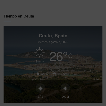
Tiempo en Ceuta
Ceuta, Spain
viernes, agosto 7, 2026
26
°
C
Sunny
68%
11.5mh
SÁB
DOM