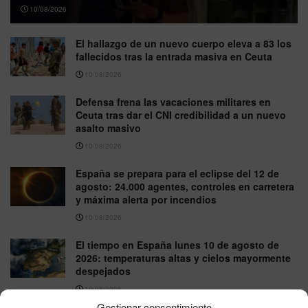
10/08/2026
El hallazgo de un nuevo cuerpo eleva a 83 los
fallecidos tras la entrada masiva en Ceuta
10/08/2026
Defensa frena las vacaciones militares en
Ceuta tras dar el CNI credibilidad a un nuevo
asalto masivo
10/08/2026
España se prepara para el eclipse del 12 de
agosto: 24.000 agentes, controles en carretera
y máxima alerta por incendios
10/08/2026
El tiempo en España lunes 10 de agosto de
2026: temperaturas altas y cielos mayormente
despejados
10/08/2026
Gestionar consentimiento