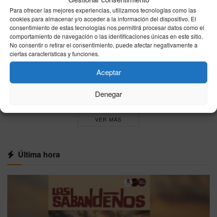
El tiempo en España hoy domingo 9 de agosto
Para ofrecer las mejores experiencias, utilizamos tecnologías como las
de 2026: calor en el interior y cielos variados
cookies para almacenar y/o acceder a la información del dispositivo. El
consentimiento de estas tecnologías nos permitirá procesar datos como el
09/08/2026
comportamiento de navegación o las identificaciones únicas en este sitio.
No consentir o retirar el consentimiento, puede afectar negativamente a
España impone controles fronterizos a los
ciertas características y funciones.
viajeros de Italia ante la negativa de Roma de
levantar sus restricciones por la crisis de
Aceptar
Ceuta
08/08/2026
Denegar
VER MÁS
Última hora