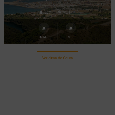
58%
15.1mh
MAR
MIÉ
Ver clima de Ceuta