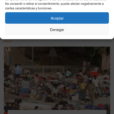
06/08/2026
No consentir o retirar el consentimiento, puede afectar negativamente a
ciertas características y funciones.
Aceptar
VER MÁS
Denegar
Última hora