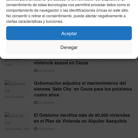
18/10/2024
consentimiento de estas tecnologías nos permitirá procesar datos como el
comportamiento de navegación o las identificaciones únicas en este sitio.
No consentir o retirar el consentimiento, puede afectar negativamente a
Ceuta Ya! organiza una jornada dedicada a la
ciertas características y funciones.
causa Palestina con la directora de UNRWA
España
Aceptar
02/10/2024
Denegar
El MDyC critica el retraso en la construcción
del Centro de Crisis 24 Horas para víctimas de
violencia sexual en Ceuta
20/08/2024
Gobernación adjudica el mantenimiento del
sistema ‘Safe City’ en Ceuta para los próximos
cuatro años
20/08/2024
El Gobierno moviliza más de 80.000 viviendas
en el Plan de Vivienda en Alquiler Asequible
13/08/2024