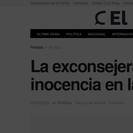
Declaración de la Renta
Cartelera
Sorteo Cruz Roja
Horó
ÚLTIMA HORA
POLÍTICA
NACIONAL
INTERNACI
Portada
Política
La exconsejer
inocencia en 
25/03/2025
en
Política
Tiempo de lectura: 1 minutos