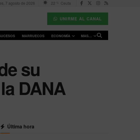
es, 7 agosto de 2026
22
Ceuta
°C
UNIRME AL CANAL
SUCESOS
MARRUECOS
ECONOMÍA
MAS…
de su
e la DANA
Última hora