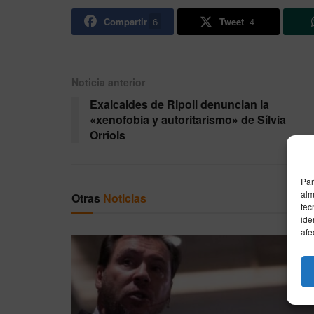
Compartir
6
Tweet
4
Noticia anterior
Exalcaldes de Ripoll denuncian la
«xenofobia y autoritarismo» de Sílvia
Orriols
Par
alm
Otras
Noticias
tec
ide
afe