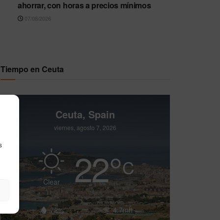
ahorrar, con horas a precios mínimos
07/08/2026
Tiempo en Ceuta
Ceuta, Spain
viernes, agosto 7, 2026
s
22
°
C
Clear
72%
4.7mh