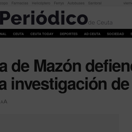
scopo
Farmacias
Helicóptero
Ferrys
Autobuses
Santoral
viern
ONAL
CEUTA
CEUTA TODAY
DEPORTES
AD CEUTA
SOCIEDAD
a de Mazón defien
la investigación d
A
A