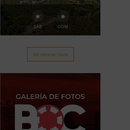
SÁB
DOM
Ver clima de Ceuta