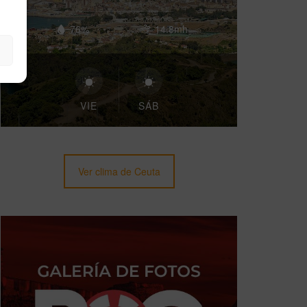
76%
14.8mh
VIE
SÁB
Ver clima de Ceuta