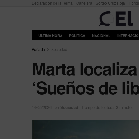
Declaración de la Renta
Cartelera
Sorteo Cruz Roja
Horó
ÚLTIMA HORA
POLÍTICA
NACIONAL
INTERNACI
Portada
Sociedad
Marta localiza
‘Sueños de lib
14/05/2026
en
Sociedad
Tiempo de lectura: 3 minutos