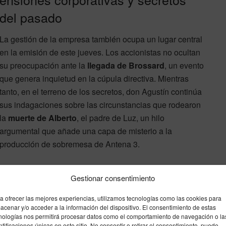
del pasado
La gestión de la empresa también ocupa un lugar central
en la emisión de este jueves. Los accionistas no ocultan
su preocupación ante la
llegada de Brossard
, un evento
que genera inquietud en la cúpula directiva. Mientras
tanto, en el terreno de los secretos, don Agustín continúa
sus indagaciones sobre las circunstancias que rodearon
la
muerte de Alberto
, el padre de Luz, un hilo
argumental que añade una capa de misterio a la
producción de sobremesa de Antena 3.
Gestionar consentimiento
a ofrecer las mejores experiencias, utilizamos tecnologías como las cookies para
acenar y/o acceder a la información del dispositivo. El consentimiento de estas
nologías nos permitirá procesar datos como el comportamiento de navegación o la
ntificaciones únicas en este sitio. No consentir o retirar el consentimiento, puede