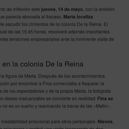
to de inflexión este
jueves, 14 de mayo
, con la emisión
ue parecía abocada al fracaso,
Marta localiza
e sacudir los cimientos de la colonia De la Reina. El
tual de las 15:45 horas, resolverá además importantes
entes tensiones empresariales ante la inminente visita de
 en la colonia De la Reina
 la figura de Marta. Después de los acontecimientos
nación por encontrar a Fina comenzaba a flaquear, la
 de los espectadores y de la propia Marta, la fotógrafa
un deseo inalcanzable se convierte en realidad:
Fina se
o no es un sueño y reavivando la trama de las «Mafin».
 inestabilidad emocional para otros personajes.
Nieves
,
 relevancia y recibió una visita inesperada de don