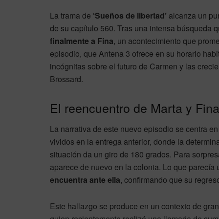
La trama de
‘Sueños de libertad’
alcanza un pun
de su capítulo 560. Tras una intensa búsqueda q
finalmente a Fina
, un acontecimiento que promet
episodio, que Antena 3 ofrece en su horario habi
incógnitas sobre el futuro de Carmen y las creci
Brossard.
El reencuentro de Marta y Fina
La narrativa de este nuevo episodio se centra en
vividos en la entrega anterior, donde la determi
situación da un giro de 180 grados. Para sorpresa
aparece de nuevo en la colonia. Lo que parecía 
encuentra ante ella
, confirmando que su regres
Este hallazgo se produce en un contexto de gran
quien recientemente realizó una llamada de suma