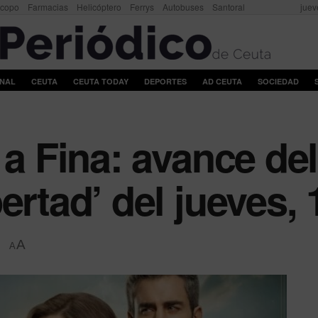
scopo
Farmacias
Helicóptero
Ferrys
Autobuses
Santoral
juev
ONAL
CEUTA
CEUTA TODAY
DEPORTES
AD CEUTA
SOCIEDAD
 a Fina: avance del
ertad’ del jueves,
A
A