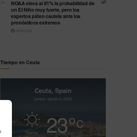
NOAA eleva al 81% la probabilidad de
un El Niño muy fuerte, pero los
expertos piden cautela ante los
pronósticos extremos
06/08/2026
Tiempo en Ceuta
Ceuta, Spain
jueves, agosto 6, 2026
23
°
C
s
Sunny