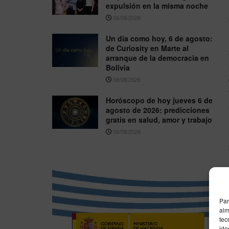
expulsión en la misma noche
06/08/2026
Un día como hoy, 6 de agosto:
de Curiosity en Marte al
arranque de la democracia en
Bolivia
06/08/2026
Horóscopo de hoy jueves 6 de
agosto de 2026: predicciones
gratis en salud, amor y trabajo
06/08/2026
Par
alm
tec
ide