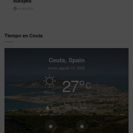
europea
10/08/2026
Tiempo en Ceuta
Ceuta, Spain
lunes, agosto 10, 2026
27
°
C
Sunny
56%
18.7mh