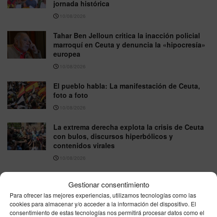
jornada histórica
10/08/2026
Tahar Ben Jelloun critica la inacción policial
marroquí en Ceuta y denuncia la «hipocresía»
europea
10/08/2026
El pueblo habla: La manifestación de Ceuta,
foto a foto
10/08/2026
La extrema derecha explota la crisis de Ceuta
con bulos, discursos hiperbólicos y
contenidos virales
10/08/2026
El hallazgo de un nuevo cuerpo eleva a 83 los
Gestionar consentimiento
fallecidos tras la entrada masiva en Ceuta
Para ofrecer las mejores experiencias, utilizamos tecnologías como las
10/08/2026
cookies para almacenar y/o acceder a la información del dispositivo. El
consentimiento de estas tecnologías nos permitirá procesar datos como el