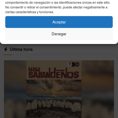
Un migrante logra burlar el blindaje de Ceuta y
comportamiento de navegación o las identificaciones únicas en este sitio.
aterriza en Benzú a bordo de un parapente
No consentir o retirar el consentimiento, puede afectar negativamente a
ciertas características y funciones.
10/08/2026
Aceptar
VER MÁS
Denegar
Última hora