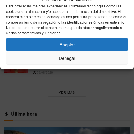
Rafa Jódar firma una gran remontada ante
Para ofrecer las mejores experiencias, utilizamos tecnologías como las
Moutet y avanza en el Masters 1000 de Canadá
cookies para almacenar y/o acceder a la información del dispositivo. El
06/08/2026
consentimiento de estas tecnologías nos permitirá procesar datos como el
comportamiento de navegación o las identificaciones únicas en este sitio.
La FIFA reconoce errores en su plan para
No consentir o retirar el consentimiento, puede afectar negativamente a
ciertas características y funciones.
atraer inversión privada al Mundial y anuncia
una revisión interna
Aceptar
06/08/2026
Denegar
La FIFA desmiente un supuesto acuerdo para
llevar la final del Mundial 2030 a Marruecos
06/08/2026
VER MÁS
Última hora