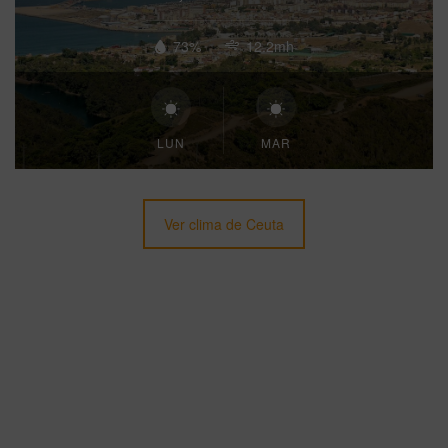
73%
12.2mh
LUN
MAR
Ver clima de Ceuta