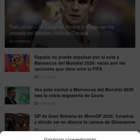
Rafa Jódar – Jiri Lehecka: horario y dónde ver los
octavos del Masters 1000 de Canadá
07/08/2026
España no puede expulsar por sí sola a
Marruecos del Mundial 2030: estas son las
opciones que tiene ante la FIFA
07/08/2026
Vox pide excluir a Marruecos del Mundial 2030
tras la crisis migratoria de Ceuta
06/08/2026
GP de Gran Bretaña de MotoGP 2026: horarios
y dónde ver en directo la carrera de Silverstone
06/08/2026
Gestionar consentimiento