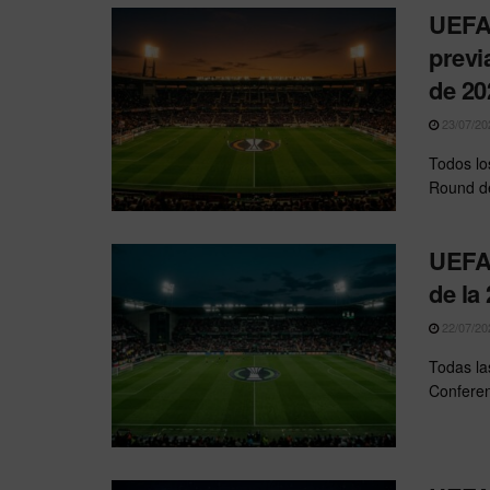
UEFA 
previ
de 20
23/07/20
Todos lo
Round de
UEFA 
de la
22/07/20
Todas la
Conferen