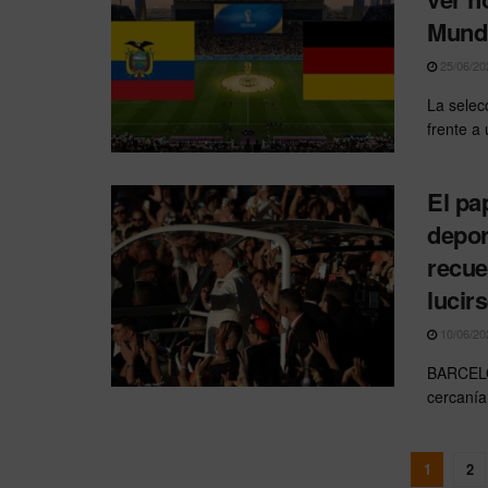
Mundi
25/06/20
La selec
frente a
El pa
depor
recue
lucirs
10/06/20
BARCELO
cercanía 
1
2