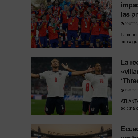
impac
las p
20/07/20
La conqu
consagra
La re
«vill
‘Thre
13/07/20
ATLANTA 
se está 
Ecuad
ver h