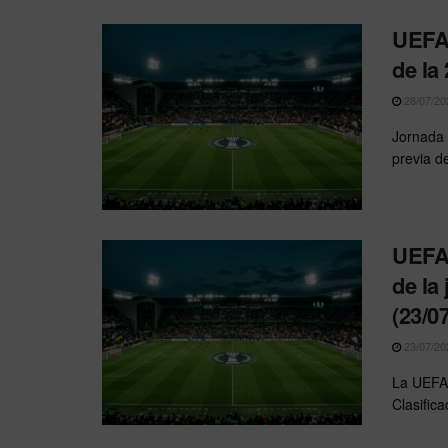
UEFA 
de la
28/07/20
Jornada 
previa de
UEFA 
de la
(23/0
23/07/20
La UEFA 
Clasific