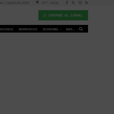
nes, 7 agosto de 2026
22
Ceuta
°C
UNIRME AL CANAL
SUCESOS
MARRUECOS
ECONOMÍA
MAS…