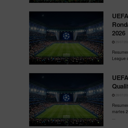
UEFA 
Ronda
2026
29/07/20
Resumen 
League de
UEFA 
Quali
28/07/20
Resumen
martes 2
...