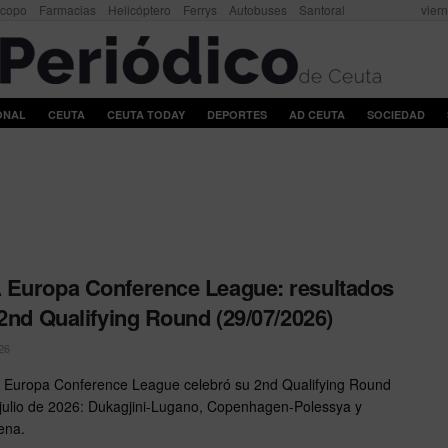
scopo
Farmacias
Helicóptero
Ferrys
Autobuses
Santoral
vier
ONAL
CEUTA
CEUTA TODAY
DEPORTES
AD CEUTA
SOCIEDAD
Europa Conference League: resultados
 2nd Qualifying Round (29/07/2026)
26
Europa Conference League celebró su 2nd Qualifying Round
 julio de 2026: Dukagjini-Lugano, Copenhagen-Polessya y
ena.