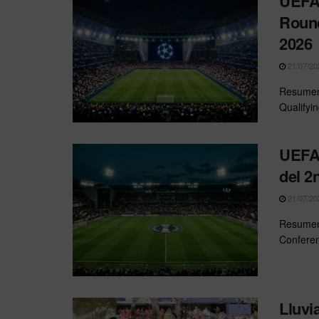
UEFA 
Round
2026
21/07/20
Resumen
Qualifyi
UEFA 
del 2
21/07/20
Resumen 
Conferen
Lluvi