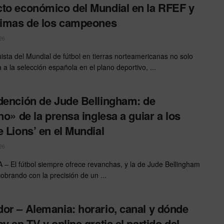
to económico del Mundial en la RFEF y
rimas de los campeones
26
ista del Mundial de fútbol en tierras norteamericanas no solo
 a la selección española en el plano deportivo, ...
dención de Jude Bellingham: de
ano» de la prensa inglesa a guiar a los
e Lions’ en el Mundial
26
– El fútbol siempre ofrece revanchas, y la de Jude Bellingham
cobrando con la precisión de un ...
or – Alemania: horario, canal y dónde
oy en TV y online gratis el partido del