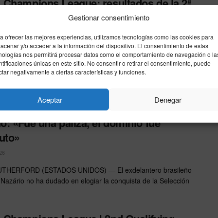
Champions League: resultados de la 2ª
 de clasificación (22/07/2026)
Gestionar consentimiento
26
a ofrecer las mejores experiencias, utilizamos tecnologías como las cookies para
acenar y/o acceder a la información del dispositivo. El consentimiento de estas
con todos los marcadores de la 2ª ronda de clasificación de la
nologías nos permitirá procesar datos como el comportamiento de navegación o la
mpions League del 22 de julio ...
ntificaciones únicas en este sitio. No consentir o retirar el consentimiento, puede
ctar negativamente a ciertas características y funciones.
Aceptar
Denegar
do se rinde a la España campeona del
: «Fue una paliza, el dominio fue
uto»
26
THERFORD (ESTADOS UNIDOS) — El exdelantero brasileño
Nazário no ha dudado en elogiar la conquista de la Selección