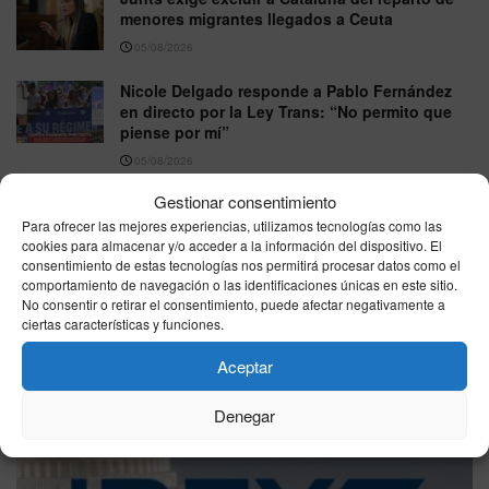
menores migrantes llegados a Ceuta
05/08/2026
Nicole Delgado responde a Pablo Fernández
en directo por la Ley Trans: “No permito que
piense por mí”
05/08/2026
Gestionar consentimiento
Para ofrecer las mejores experiencias, utilizamos tecnologías como las
VER MÁS
cookies para almacenar y/o acceder a la información del dispositivo. El
consentimiento de estas tecnologías nos permitirá procesar datos como el
comportamiento de navegación o las identificaciones únicas en este sitio.
No consentir o retirar el consentimiento, puede afectar negativamente a
Última hora
ciertas características y funciones.
Aceptar
Denegar