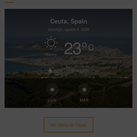
Ceuta, Spain
domingo, agosto 9, 2026
23
°
C
Sunny
86%
4.3mh
LUN
MAR
Ver clima de Ceuta