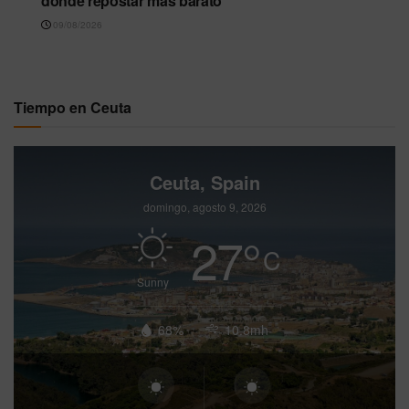
dónde repostar más barato
09/08/2026
Tiempo en Ceuta
Ceuta, Spain
domingo, agosto 9, 2026
27
°
C
Sunny
68%
10.8mh