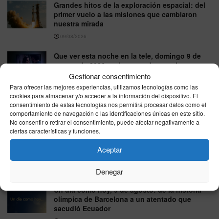
Grandes hitos de la exploración espacial: del
primer vuelo a las misiones que cambiaron
nuestra mirada
09/08/2026
Que ver esta noche en la tele, domingo 9 de
agosto de 2026: guía por cadenas y lo
imprescindible
Gestionar consentimiento
Para ofrecer las mejores experiencias, utilizamos tecnologías como las
09/08/2026
cookies para almacenar y/o acceder a la información del dispositivo. El
consentimiento de estas tecnologías nos permitirá procesar datos como el
Curiosidades del idioma español: origen de
comportamiento de navegación o las identificaciones únicas en este sitio.
palabras, sonidos y reglas que sorprenderán
No consentir o retirar el consentimiento, puede afectar negativamente a
09/08/2026
ciertas características y funciones.
Animales con habilidades extraordinarias:
Aceptar
curiosidades reales del mundo natural
Denegar
09/08/2026
Un día como hoy, 9 de agosto: de la historia
olímpica de Barcelona a un atentado que
sacudió Ecuador