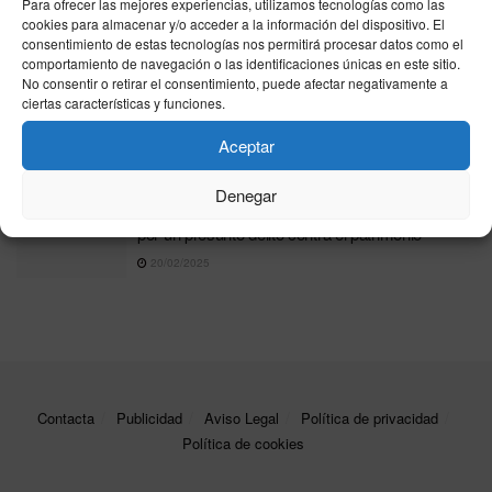
detención contra ‘Josu Ternera’ por su rol en ETA
Para ofrecer las mejores experiencias, utilizamos tecnologías como las
cookies para almacenar y/o acceder a la información del dispositivo. El
y negociaciones con el Gobierno
consentimiento de estas tecnologías nos permitirá procesar datos como el
05/12/2025
comportamiento de navegación o las identificaciones únicas en este sitio.
No consentir o retirar el consentimiento, puede afectar negativamente a
La policía rumana arresta al candidato pro-
ciertas características y funciones.
Kremlin Georgescu tras hallar un millón de euros
y armas en casa de su escolta
Aceptar
26/02/2025
Denegar
Detienen y encarcelan a la actriz Mónica Cervera
por un presunto delito contra el patrimonio
20/02/2025
Contacta
Publicidad
Aviso Legal
Política de privacidad
Política de cookies