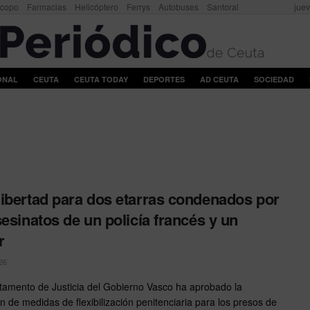
scopo
Farmacias
Helicóptero
Ferrys
Autobuses
Santoral
juev
ONAL
CEUTA
CEUTA TODAY
DEPORTES
AD CEUTA
SOCIEDAD
ibertad para dos etarras condenados por
sesinatos de un policía francés y un
r
26
tamento de Justicia del Gobierno Vasco ha aprobado la
n de medidas de flexibilización penitenciaria para los presos de