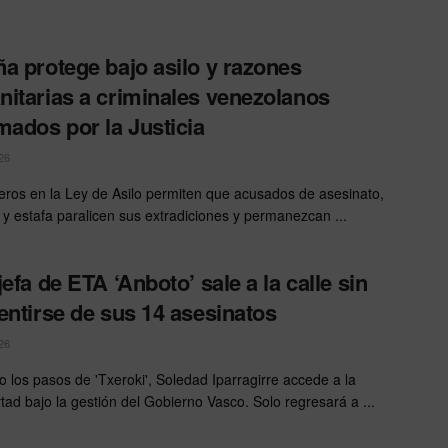
a protege bajo asilo y razones
itarias a criminales venezolanos
mados por la Justicia
26
eros en la Ley de Asilo permiten que acusados de asesinato,
n y estafa paralicen sus extradiciones y permanezcan ...
jefa de ETA ‘Anboto’ sale a la calle sin
entirse de sus 14 asesinatos
26
o los pasos de 'Txeroki', Soledad Iparragirre accede a la
rtad bajo la gestión del Gobierno Vasco. Solo regresará a ...