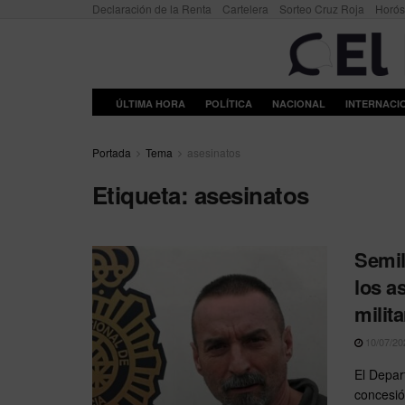
Declaración de la Renta
Cartelera
Sorteo Cruz Roja
Horó
ÚLTIMA HORA
POLÍTICA
NACIONAL
INTERNACI
Portada
Tema
asesinatos
Etiqueta:
asesinatos
Semil
los a
milita
10/07/20
El Depar
concesió