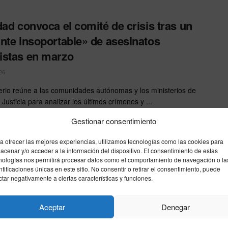
dad convoca el comité de crisis tras un
nte insoportable» de asesinatos
stas en marzo
26
terio reúne a las comunidades autónomas y los ministerios de
y Justicia para analizar los últimos crímenes y ...
Gestionar consentimiento
esunto autor del atentado de Bondi
a ofrecer las mejores experiencias, utilizamos tecnologías como las cookies para
rece por primera vez ante la Justicia
acenar y/o acceder a la información del dispositivo. El consentimiento de estas
nologías nos permitirá procesar datos como el comportamiento de navegación o la
aliana
ntificaciones únicas en este sitio. No consentir o retirar el consentimiento, puede
ctar negativamente a ciertas características y funciones.
26
kram, uno de los dos presuntos responsables del atentado
Aceptar
Denegar
do en diciembre en la playa de Bondi, compareció este ...