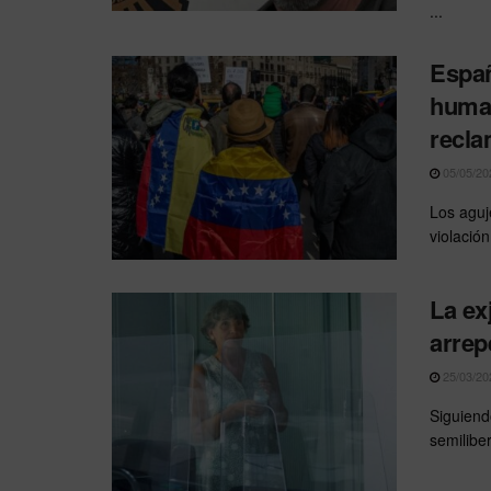
...
Españ
human
recla
05/05/20
Los aguj
violació
La ex
arrep
25/03/20
Siguiend
semilibe