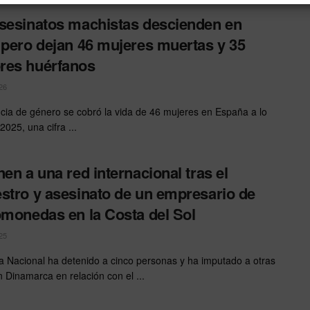
sesinatos machistas descienden en
 pero dejan 46 mujeres muertas y 35
res huérfanos
26
ncia de género se cobró la vida de 46 mujeres en España a lo
2025, una cifra ...
nen a una red internacional tras el
stro y asesinato de un empresario de
omonedas en la Costa del Sol
25
ía Nacional ha detenido a cinco personas y ha imputado a otras
n Dinamarca en relación con el ...