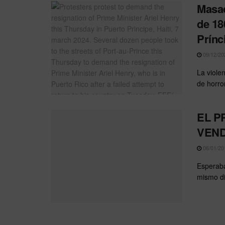
Masac
de 18
Prínc
09/12/20
La viole
de horror
EL P
VEND
06/01/20
Esperaba
mismo di