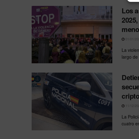
Los a
2025,
meno
01/01/20
La viole
largo de 
Detie
secue
cript
11/12/20
La Polic
cuatro e