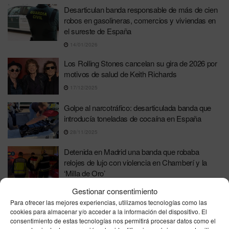
Desarticulan banda responsable de más de cien
robos en gasolineras, comercios y viviendas en
el sureste de España
14/01/2026
Los Rolling Stones cancelan su gira de 2026 por
motivos de salud de Keith Richards
17/12/2025
Golpe al narcotráfico: desarticulada banda que
introducía toneladas de cocaína en España
28/11/2025
Detenida en Madrid una banda que robaba
relojes de lujo con violencia en Chamberí y la
‘Milla de Oro’
21/11/2025
Gestionar consentimiento
Para ofrecer las mejores experiencias, utilizamos tecnologías como las
La Policía frustra el plan de una ‘crew’ que usaba
cookies para almacenar y/o acceder a la información del dispositivo. El
disfraces de terror para vandalizar el metro de
consentimiento de estas tecnologías nos permitirá procesar datos como el
Madrid