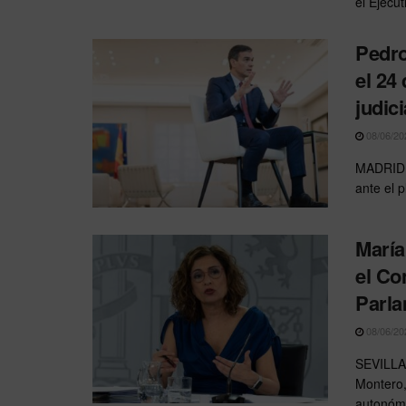
el Ejecut
Pedro
el 24
judici
08/06/20
MADRID.–
ante el 
María
el Co
Parla
08/06/20
SEVILLA.
Montero,
autonómi