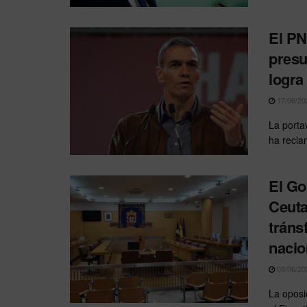
El PN
presu
logra
17/06/20
La porta
ha recla
El Go
Ceuta
tráns
nacio
08/06/20
La oposi