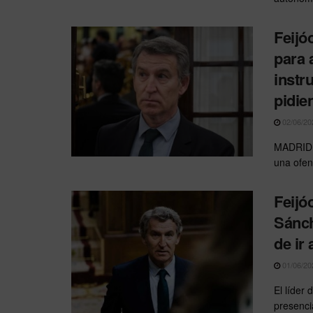
Feijó
para 
instr
pidie
02/06/20
MADRID.–
una ofens
Feijó
Sánch
de ir
01/06/20
El líder
presencia