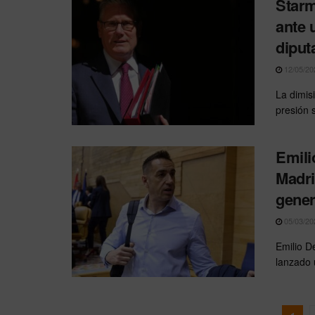
Starm
ante 
diput
12/05/20
La dimis
presión s
Emili
Madrid
gener
05/03/20
Emilio D
lanzado 