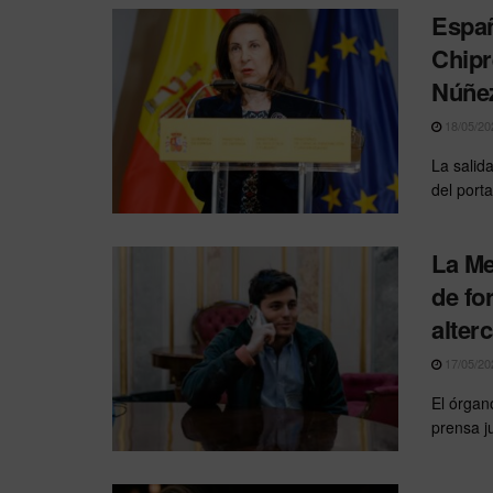
Españ
Chipr
Núñe
18/05/20
La salida
del porta
La Me
de fo
alter
17/05/20
El órgan
prensa j