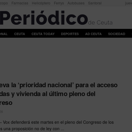
scopo
Farmacias
Helicóptero
Ferrys
Autobuses
Santoral
juev
ONAL
CEUTA
CEUTA TODAY
DEPORTES
AD CEUTA
SOCIEDAD
leva la ‘prioridad nacional’ para el acceso
das y vivienda al último pleno del
reso
26
 Vox defenderá este martes en el pleno del Congreso de los
s una proposición no de ley con ...