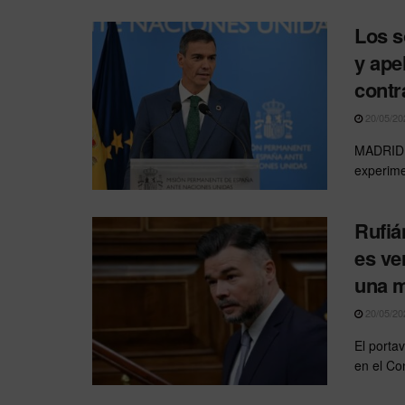
Los s
y ape
contr
20/05/20
MADRID.–
experime
Rufiá
es ve
una m
20/05/20
El porta
en el Con