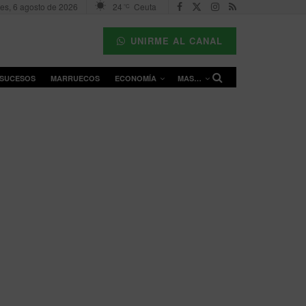
es, 6 agosto de 2026
24
Ceuta
°C
UNIRME AL CANAL
SUCESOS
MARRUECOS
ECONOMÍA
MAS…