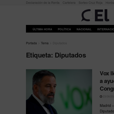
Declaración de la Renta
Cartelera
Sorteo Cruz Roja
Horó
ÚLTIMA HORA
POLÍTICA
NACIONAL
INTERNACI
Portada
Tema
Diputados
Etiqueta:
Diputados
Vox l
a ayu
Cong
23/06/20
Madrid —
Diputado