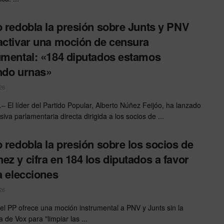
o redobla la presión sobre Junts y PNV
activar una moción de censura
umental: «184 diputados estamos
ndo urnas»
26
 El líder del Partido Popular, Alberto Núñez Feijóo, ha lanzado
iva parlamentaria directa dirigida a los socios de ...
o redobla la presión sobre los socios de
ez y cifra en 184 los diputados a favor
 a elecciones
26
 del PP ofrece una moción instrumental a PNV y Junts sin la
 de Vox para "limpiar las ...