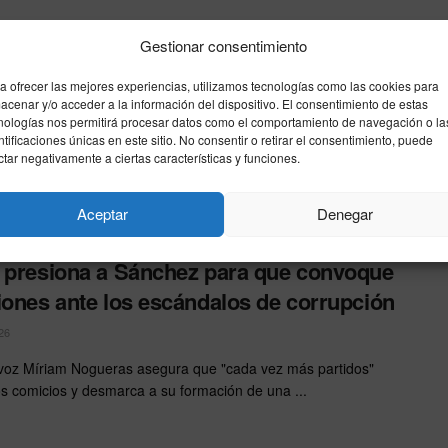
Gestionar consentimiento
 debate acelerar una moción de censura
a Sánchez ante la presión interna: “Algo
a ofrecer las mejores experiencias, utilizamos tecnologías como las cookies para
acenar y/o acceder a la información del dispositivo. El consentimiento de estas
ue hacer”
nologías nos permitirá procesar datos como el comportamiento de navegación o la
ntificaciones únicas en este sitio. No consentir o retirar el consentimiento, puede
26
ctar negativamente a ciertas características y funciones.
ción nacional de los populares sopesa seriamente registrar la
a en el Congreso de los Diputados, a pesar de ...
Aceptar
Denegar
 presiona a Sánchez para que convoque
iones ante los escándalos de corrupción
26
voz Míriam Nogueras asegura que "cada vez más partidos"
os comicios y desmarca a su formación de una ...