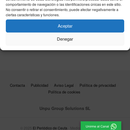
ver el debut del número 1 en el Mutua Madrid
comportamiento de navegación o las identificaciones únicas en este sitio.
Open
No consentir o retirar el consentimiento, puede afectar negativamente a
ciertas características y funciones.
24/04/2026
Rafa Jódar – Jesper de Jong: horario y dónde
Aceptar
ver el debut del madrileño en el Mutua Madrid
Open
Denegar
22/04/2026
Contacta
Publicidad
Aviso Legal
Política de privacidad
Política de cookies
Unpu Group Solutions SL
© 2025
El Periódico de Ceuta
- Medio de Comunicación
.