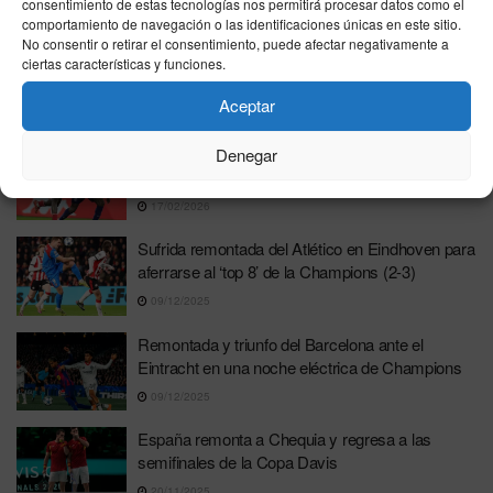
consentimiento de estas tecnologías nos permitirá procesar datos como el
03/03/2026
comportamiento de navegación o las identificaciones únicas en este sitio.
No consentir o retirar el consentimiento, puede afectar negativamente a
Alcaraz 2-1 Khachanov: Remontada de furia en
ciertas características y funciones.
Doha ante el «muro» ruso y el reloj de saque
Aceptar
19/02/2026
Remontada épica del PSG en Mónaco con un
Denegar
Doué estelar y la lesión de Dembélé
17/02/2026
Sufrida remontada del Atlético en Eindhoven para
aferrarse al ‘top 8’ de la Champions (2-3)
09/12/2025
Remontada y triunfo del Barcelona ante el
Eintracht en una noche eléctrica de Champions
09/12/2025
España remonta a Chequia y regresa a las
semifinales de la Copa Davis
20/11/2025