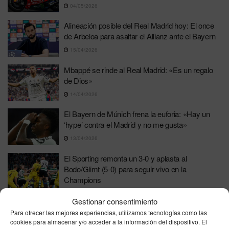
04/05/2026
Alineación posible del Real Madrid hoy: El once
de Arbeloa para asaltar el Allianz ante el Bayern
15/04/2026
Mbappé se rinde al Real Madrid: «Es un regalo
de Dios»
14/04/2026
El Bayern de Múnich frena la euforia: «Hay un
‘hype’ contra el Madrid y no me gusta»
13/04/2026
El Sporting remonta un 3-0 y aplasta al
Bodo/Glimt (5-0) para seguir vivo en la
Champions
17/03/2026
Gestionar consentimiento
La posible alineación del Barça ante el Atlético
Para ofrecer las mejores experiencias, utilizamos tecnologías como las
cookies para almacenar y/o acceder a la información del dispositivo. El
con Joan García como piedra angular