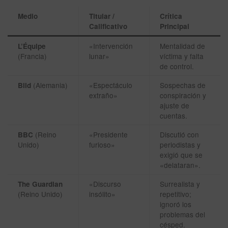
Medio
Titular /
Crítica
Calificativo
Principal
«Intervención
Mentalidad de
L’Équipe
(Francia)
lunar»
víctima y falta
de control.
(Alemania)
«Espectáculo
Sospechas de
Bild
extraño»
conspiración y
ajuste de
cuentas.
(Reino
«Presidente
Discutió con
BBC
Unido)
furioso»
periodistas y
exigió que se
«delataran».
«Discurso
Surrealista y
The Guardian
(Reino Unido)
insólito»
repetitivo;
ignoró los
problemas del
césped.