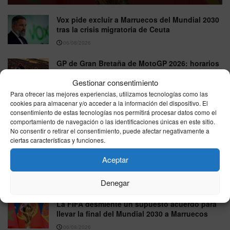
Vox pide excluir a Marruecos del Mundial 2030
tras la crisis migratoria de Ceuta
06/08/2026
GP de Gran Bretaña de MotoGP 2026: horarios
y dónde ver en directo la carrera de Silverstone
Gestionar consentimiento
06/08/2026
Para ofrecer las mejores experiencias, utilizamos tecnologías como las
cookies para almacenar y/o acceder a la información del dispositivo. El
Rafa Jódar firma una gran remontada ante
consentimiento de estas tecnologías nos permitirá procesar datos como el
Moutet y avanza en el Masters 1000 de Canadá
comportamiento de navegación o las identificaciones únicas en este sitio.
No consentir o retirar el consentimiento, puede afectar negativamente a
06/08/2026
ciertas características y funciones.
La FIFA reconoce errores en su plan para
Aceptar
atraer inversión privada al Mundial y anuncia
una revisión interna
Denegar
06/08/2026
La FIFA desmiente un supuesto acuerdo para
llevar la final del Mundial 2030 a Marruecos
06/08/2026