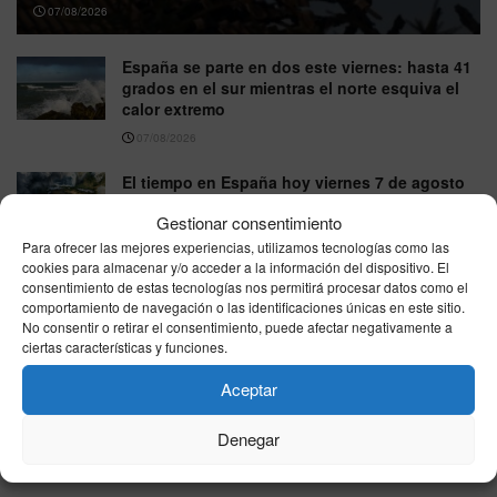
07/08/2026
España se parte en dos este viernes: hasta 41
grados en el sur mientras el norte esquiva el
calor extremo
07/08/2026
El tiempo en España hoy viernes 7 de agosto
de 2026: panorama por zonas
Gestionar consentimiento
07/08/2026
Para ofrecer las mejores experiencias, utilizamos tecnologías como las
cookies para almacenar y/o acceder a la información del dispositivo. El
Viajar de España a Italia ya no es igual:
consentimiento de estas tecnologías nos permitirá procesar datos como el
controles de pasaporte y colas de hasta 90
comportamiento de navegación o las identificaciones únicas en este sitio.
minutos
No consentir o retirar el consentimiento, puede afectar negativamente a
ciertas características y funciones.
06/08/2026
Aceptar
Madrid asegura que no ha recibido
información sobre los menores migrantes
llegados a Ceuta
Denegar
06/08/2026