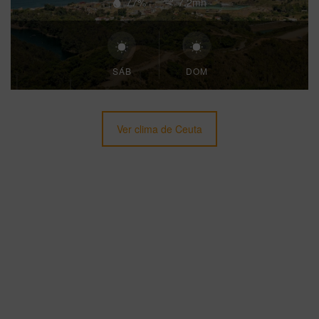
77%
7.2mh
SÁB
DOM
Ver clima de Ceuta