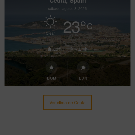
Ceuta, Spain
sábado, agosto 8, 2026
23
°
C
Clear
88%
7.2mh
DOM
LUN
Ver clima de Ceuta