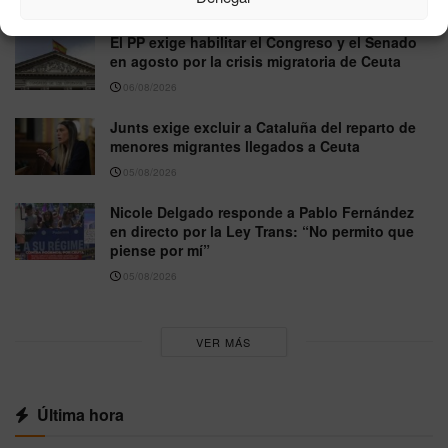
06/08/2026
El PP exige habilitar el Congreso y el Senado
en agosto por la crisis migratoria de Ceuta
06/08/2026
Junts exige excluir a Cataluña del reparto de
menores migrantes llegados a Ceuta
05/08/2026
Nicole Delgado responde a Pablo Fernández
en directo por la Ley Trans: “No permito que
piense por mí”
05/08/2026
VER MÁS
Última hora