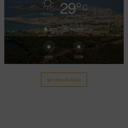
29
°
C
Sunny
66%
12.6mh
SÁB
DOM
Ver clima de Ceuta