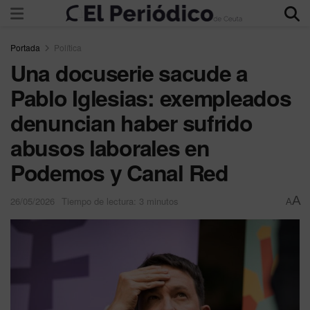
Portada
Política
Una docuserie sacude a
Pablo Iglesias: exempleados
denuncian haber sufrido
abusos laborales en
Podemos y Canal Red
A
26/05/2026
Tiempo de lectura: 3 minutos
A