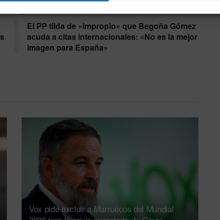
Siguiente noticia
El PP tilda de «impropio» que Begoña Gómez
as
acuda a citas internacionales: «No es la mejor
imagen para España»
Vox pide excluir a Marruecos del Mundial
2030 tras la crisis migratoria de Ceuta