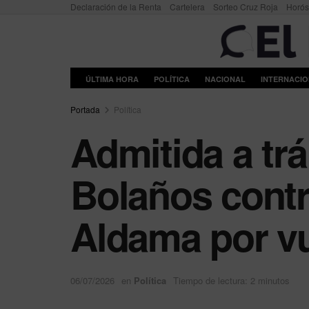
Declaración de la Renta
Cartelera
Sorteo Cruz Roja
Horó
ÚLTIMA HORA
POLÍTICA
NACIONAL
INTERNACI
Portada
Política
Admitida a tr
Bolaños contr
Aldama por vu
06/07/2026
en
Política
Tiempo de lectura: 2 minutos