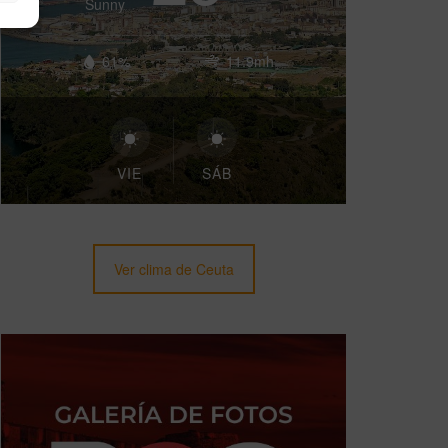
Sunny
61%
11.9mh
VIE
SÁB
Ver clima de Ceuta