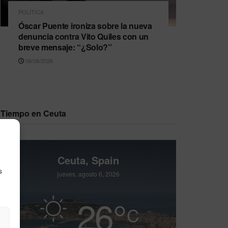
POLÍTICA
Óscar Puente ironiza sobre la nueva
denuncia contra Vito Quiles con un
breve mensaje: “¿Solo?”
06/08/2026
Tiempo en Ceuta
Ceuta, Spain
s
jueves, agosto 6, 2026
26
°
C