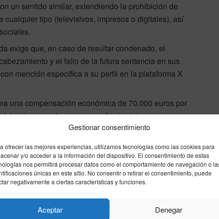
on un sentido similar, extendiendo la prohibición de
cualquier tipo (televisivos, impresos o digitales), así
sociales.
 exige que, en caso de resultar condenado, el
abezamiento y el fallo de la futura sentencia en sus
 con mención específica a su perfil en la plataforma X
ma una compensación económica de 70.000 euros por
e deberán sumar los correspondientes intereses que se
Gestionar consentimiento
eso judicial.
a ofrecer las mejores experiencias, utilizamos tecnologías como las cookies para
laños
justicia
ministro
acenar y/o acceder a la información del dispositivo. El consentimiento de estas
nologías nos permitirá procesar datos como el comportamiento de navegación o la
ntificaciones únicas en este sitio. No consentir o retirar el consentimiento, puede
ctar negativamente a ciertas características y funciones.
Enviar
Compartir
Compartir
1
Aceptar
Denegar