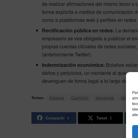
de realizar afirmaciones del mismo tenor o c
forma explícita a medios de comunicación de 
como a plataformas web y perfiles en redes 
Rectificación pública en redes:
La demanda
empresario se vea obligado a publicar el enc
propias cuentas oficiales de redes sociales,
(anteriormente Twitter).
Indemnización económica:
Bolaños recla
daños y perjuicios, un montante al que se l
devenguen de forma legal a lo largo del proc
Par
Temas:
Aldama
Conflicto
demanda
feliz bo
alm
tec
ide
afe
Compartir
8
Tweet
5