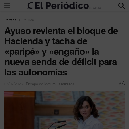
Portada
Política
Ayuso revienta el bloque de
Hacienda y tacha de
«paripé» y «engaño» la
nueva senda de déficit para
las autonomías
A
07/07/2026
Tiempo de lectura: 3 minutos
A