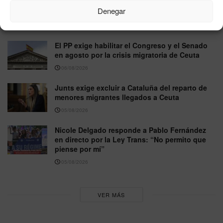
Vox pide excluir a Marruecos del Mundial 2030
Denegar
tras la crisis migratoria de Ceuta
06/08/2026
El PP exige habilitar el Congreso y el Senado
en agosto por la crisis migratoria de Ceuta
06/08/2026
Junts exige excluir a Cataluña del reparto de
menores migrantes llegados a Ceuta
05/08/2026
Nicole Delgado responde a Pablo Fernández
en directo por la Ley Trans: “No permito que
piense por mí”
05/08/2026
VER MÁS