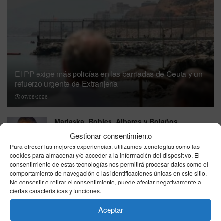
El PP exige más policías en las barriadas de Ceuta y un
refuerzo urgente de Extranjería
07/08/2026
Marlaska, Robles, Albares y Bolaños
comparecerán en agosto en el Congreso por la
Gestionar consentimiento
crisis de Ceuta
Para ofrecer las mejores experiencias, utilizamos tecnologías como las
07/08/2026
cookies para almacenar y/o acceder a la información del dispositivo. El
consentimiento de estas tecnologías nos permitirá procesar datos como el
Óscar Puente ironiza sobre la nueva denuncia
comportamiento de navegación o las identificaciones únicas en este sitio.
contra Vito Quiles con un breve mensaje:
No consentir o retirar el consentimiento, puede afectar negativamente a
ciertas características y funciones.
“¿Solo?”
06/08/2026
Aceptar