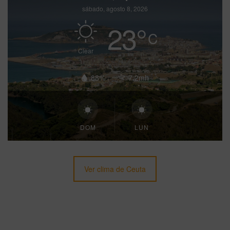
sábado, agosto 8, 2026
23
°
C
Clear
88%
7.2mh
DOM
LUN
Ver clima de Ceuta