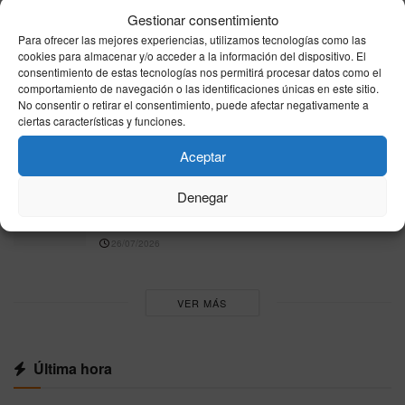
Gestionar consentimiento
Europa eleva la presión sobre Sánchez por
Para ofrecer las mejores experiencias, utilizamos tecnologías como las
Ceuta: Meloni amenaza con Schengen y el PPE
cookies para almacenar y/o acceder a la información del dispositivo. El
denuncia un “efecto llamada”
consentimiento de estas tecnologías nos permitirá procesar datos como el
comportamiento de navegación o las identificaciones únicas en este sitio.
31/07/2026
No consentir o retirar el consentimiento, puede afectar negativamente a
ciertas características y funciones.
Trucos de cocina para principiantes: atajos
sencillos, seguridad y sabor
Aceptar
26/07/2026
Denegar
Cómo quitar las manchas más difíciles de la
ropa: guía práctica paso a paso
26/07/2026
VER MÁS
Última hora