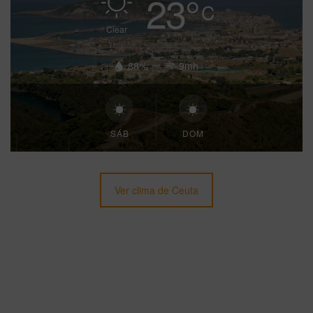
23
°
C
Clear
88%
9mh
SÁB
DOM
Ver clima de Ceuta