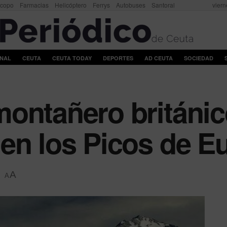
scopo
Farmacias
Helicóptero
Ferrys
Autobuses
Santoral
viern
ONAL
CEUTA
CEUTA TODAY
DEPORTES
AD CEUTA
SOCIEDAD
ontañero británic
en los Picos de E
A
A