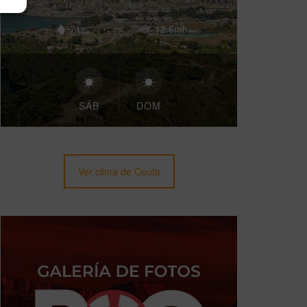
71%
12.6mh
SÁB
DOM
Ver clima de Ceuta