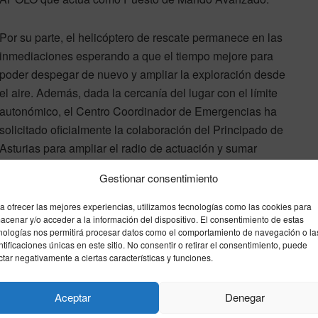
Por su parte, el helicóptero de rescate permanece en las
inmediaciones esperando a que el tiempo mejore para
poder despegar de nuevo y ampliar la exploración desde
el aire. Además, dada la cercanía del lugar con el límite
autonómico, el Centro Coordinador de Emergencias ha
solicitado oficialmente la colaboración del Principado de
Asturias para ampliar el radio de actuación y sumar
fuerzas en una carrera contrarreloj marcada por la
Gestionar consentimiento
compleja orografía y la cambiante climatología de la
zona.
a ofrecer las mejores experiencias, utilizamos tecnologías como las cookies para
acenar y/o acceder a la información del dispositivo. El consentimiento de estas
nologías nos permitirá procesar datos como el comportamiento de navegación o la
ntificaciones únicas en este sitio. No consentir o retirar el consentimiento, puede
ctar negativamente a ciertas características y funciones.
ontañero
Picos de europa
proteccion civil
Aceptar
Denegar