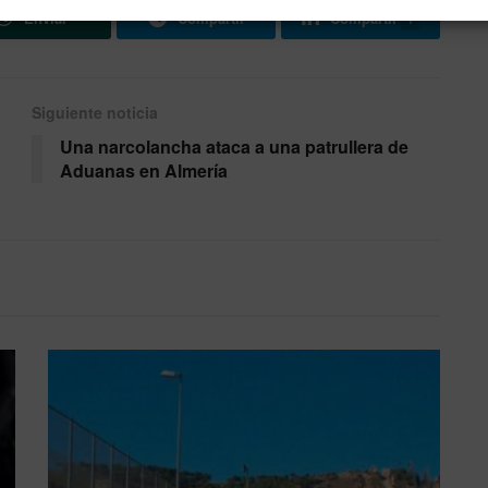
Enviar
Compartir
Compartir
1
Siguiente noticia
o
Una narcolancha ataca a una patrullera de
Aduanas en Almería