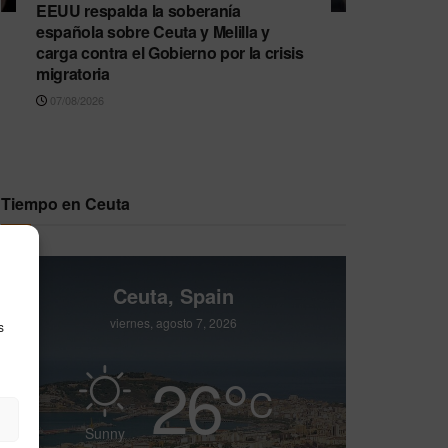
EEUU respalda la soberanía
española sobre Ceuta y Melilla y
carga contra el Gobierno por la crisis
migratoria
07/08/2026
Tiempo en Ceuta
Ceuta, Spain
viernes, agosto 7, 2026
s
26
°
C
Sunny