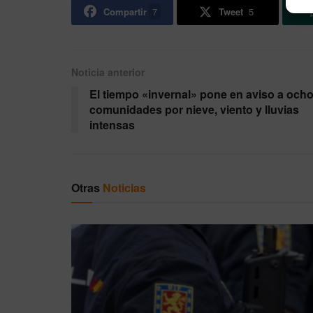
Compartir
7
Tweet
5
Noticia anterior
El tiempo «invernal» pone en aviso a och
comunidades por nieve, viento y lluvias
intensas
Otras
Noticias