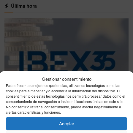
Última hora
Gestionar consentimiento
Para ofrecer las mejores experiencias, utilizamos tecnologías como las
cookies para almacenar y/o acceder a la información del dispositivo. El
consentimiento de estas tecnologías nos permitirá procesar datos como el
ECONOMÍA
comportamiento de navegación o las identificaciones únicas en este sitio.
IBEX 35, jueves 6 de agosto de 2026: cierra al
No consentir o retirar el consentimiento, puede afectar negativamente a
ciertas características y funciones.
alza y roza los 20.279 puntos
06/08/2026
Aceptar