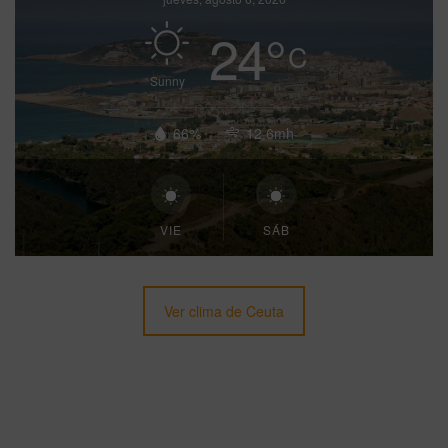
24
°
C
Sunny
66%
12.6mh
VIE
SÁB
Ver clima de Ceuta