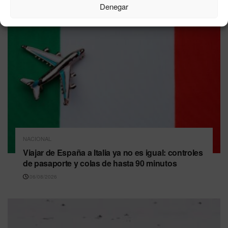
Denegar
NACIONAL
Viajar de España a Italia ya no es igual: controles
de pasaporte y colas de hasta 90 minutos
06/08/2026