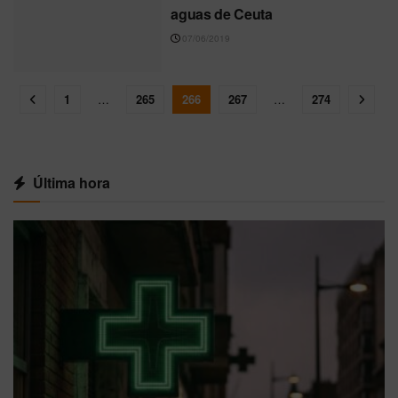
aguas de Ceuta
07/06/2019
1
…
265
266
267
…
274
Última hora