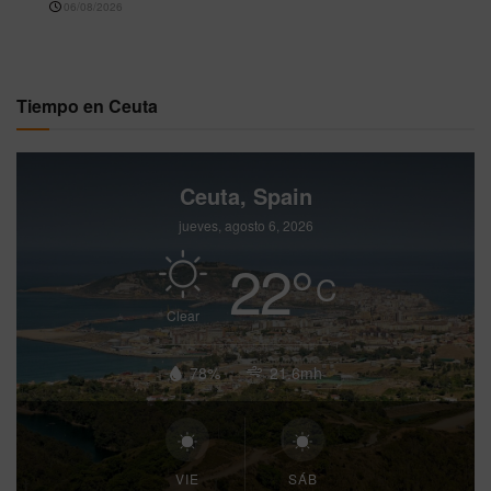
06/08/2026
Tiempo en Ceuta
Ceuta, Spain
jueves, agosto 6, 2026
22
°
C
Clear
78%
21.6mh
VIE
SÁB