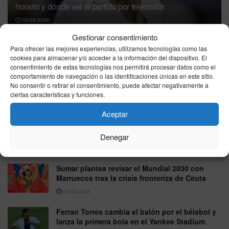
horario y dónde ver el partido por televisión
05/08/2026
Gestionar consentimiento
Para ofrecer las mejores experiencias, utilizamos tecnologías como las
cookies para almacenar y/o acceder a la información del dispositivo. El
consentimiento de estas tecnologías nos permitirá procesar datos como el
comportamiento de navegación o las identificaciones únicas en este sitio.
No consentir o retirar el consentimiento, puede afectar negativamente a
ciertas características y funciones.
Aceptar
Mbappé sorprende al compartir por primera vez una foto
de Ester Expósito durante sus vacaciones
Denegar
05/08/2026
Sumar plantea revisar el Mundial 2030 con
Marruecos tras la crisis fronteriza de Ceuta
05/08/2026
Ferran Torres cambia el balón por el béisbol y
lanza la primera bola en el Yankee Stadium