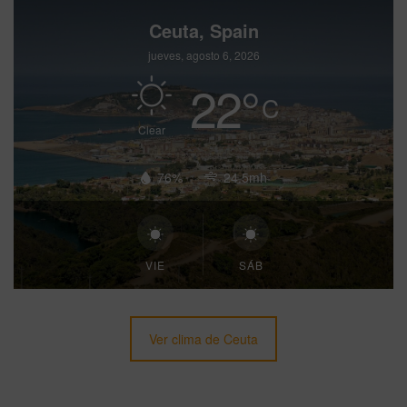
Ceuta, Spain
jueves, agosto 6, 2026
22
°
C
Clear
76%
24.5mh
VIE
SÁB
Ver clima de Ceuta