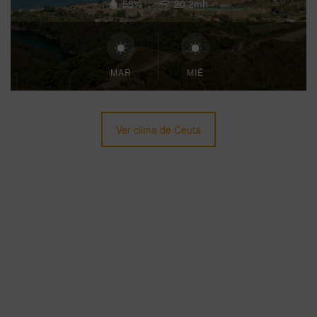
58%
20.2mh
MAR
MIÉ
Ver clima de Ceuta