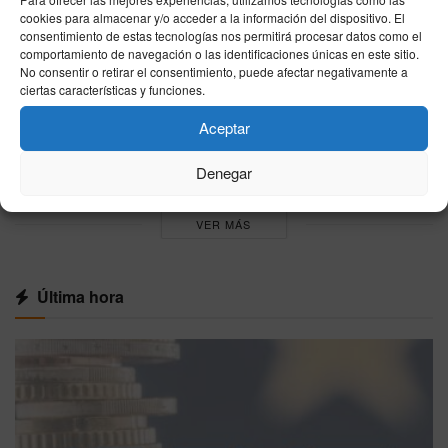
cookies para almacenar y/o acceder a la información del dispositivo. El
El hallazgo de un nuevo cuerpo eleva a 83 los
consentimiento de estas tecnologías nos permitirá procesar datos como el
fallecidos tras la entrada masiva en Ceuta
comportamiento de navegación o las identificaciones únicas en este sitio.
No consentir o retirar el consentimiento, puede afectar negativamente a
10/08/2026
ciertas características y funciones.
Un migrante logra burlar el blindaje de Ceuta y
Aceptar
aterriza en Benzú a bordo de un parapente
10/08/2026
Denegar
VER MÁS
Última hora