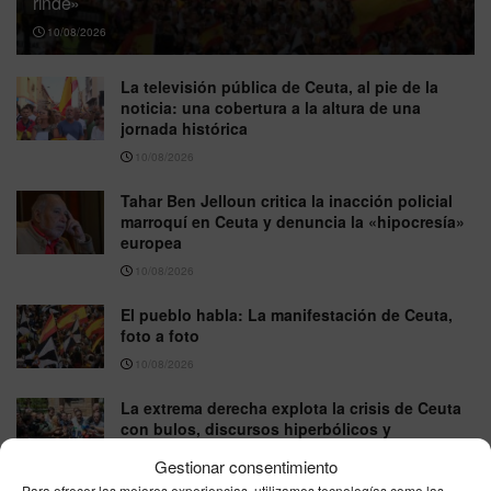
rinde»
10/08/2026
La televisión pública de Ceuta, al pie de la
noticia: una cobertura a la altura de una
jornada histórica
10/08/2026
Tahar Ben Jelloun critica la inacción policial
marroquí en Ceuta y denuncia la «hipocresía»
europea
10/08/2026
El pueblo habla: La manifestación de Ceuta,
foto a foto
10/08/2026
La extrema derecha explota la crisis de Ceuta
con bulos, discursos hiperbólicos y
contenidos virales
Gestionar consentimiento
10/08/2026
Para ofrecer las mejores experiencias, utilizamos tecnologías como las