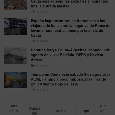
Ceuta seis agresiones sexuales a migrantes
tras la entrada masiva
08/08/2026
España impone controles fronterizos a los
viajeros de Italia ante la negativa de Roma de
levantar sus restricciones por la crisis de
Ceuta
08/08/2026
Horarios ferrys Ceuta–Algeciras, sábado 8 de
agosto de 2026: Baleària, DFDS y Naviera
Armas
08/08/2026
Tiempo en Ceuta este sábado 8 de agosto: la
AEMET anuncia poco nuboso, máximas de
27°C y viento flojo del este
08/08/2026
Hora
Dur
Compa
salid
Buque
Tipo
aci
ñía