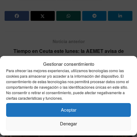
Noticia anterior
Tiempo en Ceuta este lunes: la AEMET avisa de
intervalos nubosos con lluvia escasa, máximas de
Gestionar consentimiento
21°C y viento del oeste
Para ofrecer las mejores experiencias, utilizamos tecnologías como las
cookies para almacenar y/o acceder a la información del dispositivo. El
Siguiente noticia
consentimiento de estas tecnologías nos permitirá procesar datos como el
El precio de la luz hoy lunes 11 de mayo se dispara en
comportamiento de navegación o las identificaciones únicas en este sitio.
No consentir o retirar el consentimiento, puede afectar negativamente a
el PVPC: la hora más cara rozará los 350 euros/MWh
ciertas características y funciones.
Aceptar
Otras
Noticias
Denegar