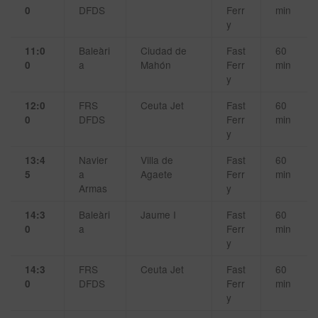
DFDS
Ferr
min
0
y
Baleàri
Ciudad de
Fast
60
11:0
a
Mahón
Ferr
min
0
y
FRS
Ceuta Jet
Fast
60
12:0
DFDS
Ferr
min
0
y
Navier
Villa de
Fast
60
13:4
a
Agaete
Ferr
min
5
Armas
y
Baleàri
Jaume I
Fast
60
14:3
a
Ferr
min
0
y
FRS
Ceuta Jet
Fast
60
14:3
DFDS
Ferr
min
0
y