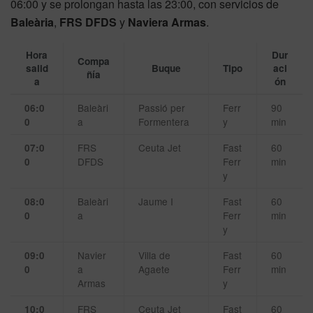
06:00 y se prolongan hasta las 23:00, con servicios de
Baleària
,
FRS DFDS
y
Naviera Armas
.
Hora
Dur
Compa
salid
Buque
Tipo
aci
ñía
a
ón
Baleàri
Passió per
Ferr
90
06:0
a
Formentera
y
min
0
FRS
Ceuta Jet
Fast
60
07:0
DFDS
Ferr
min
0
y
Baleàri
Jaume I
Fast
60
08:0
a
Ferr
min
0
y
Navier
Villa de
Fast
60
09:0
a
Agaete
Ferr
min
0
Armas
y
FRS
Ceuta Jet
Fast
60
10:0