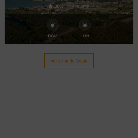
80%
8.3mh
DOM
LUN
Ver clima de Ceuta