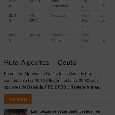
Baleàri
Passió per
Ferr
90
21:0
a
Formentera
y
min
0
FRS
Ceuta Jet
Fast
60
22:3
DFDS
Ferr
min
0
y
Baleàri
Ciudad de
Fast
60
23:0
a
Mahón
Ferr
min
0
y
Ruta Algeciras – Ceuta
En sentido Algeciras a Ceuta, las salidas de hoy
comienzan a las 06:30 y llegan hasta las 23:30, con
opciones de
Baleària
,
FRS DFDS
y
Naviera Armas
.
Te interesa
Las fuerzas de seguridad investigan en