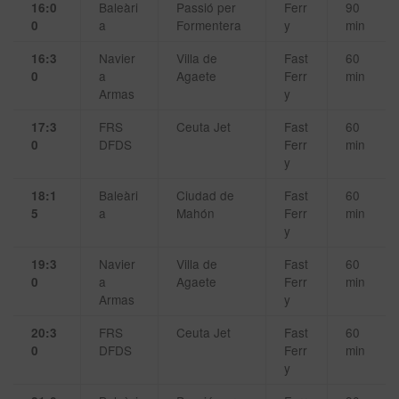
Baleàri
Passió per
Ferr
90
16:0
a
Formentera
y
min
0
Navier
Villa de
Fast
60
16:3
a
Agaete
Ferr
min
0
Armas
y
FRS
Ceuta Jet
Fast
60
17:3
DFDS
Ferr
min
0
y
Baleàri
Ciudad de
Fast
60
18:1
a
Mahón
Ferr
min
5
y
Navier
Villa de
Fast
60
19:3
a
Agaete
Ferr
min
0
Armas
y
FRS
Ceuta Jet
Fast
60
20:3
DFDS
Ferr
min
0
y