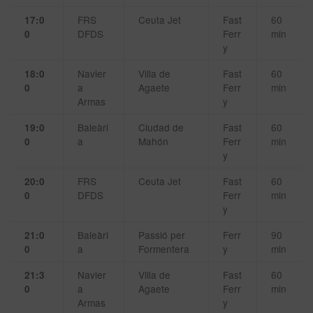
FRS
Ceuta Jet
Fast
60
17:0
DFDS
Ferr
min
0
y
Navier
Villa de
Fast
60
18:0
a
Agaete
Ferr
min
0
Armas
y
Baleàri
Ciudad de
Fast
60
19:0
a
Mahón
Ferr
min
0
y
FRS
Ceuta Jet
Fast
60
20:0
DFDS
Ferr
min
0
y
Baleàri
Passió per
Ferr
90
21:0
a
Formentera
y
min
0
Navier
Villa de
Fast
60
21:3
a
Agaete
Ferr
min
0
Armas
y