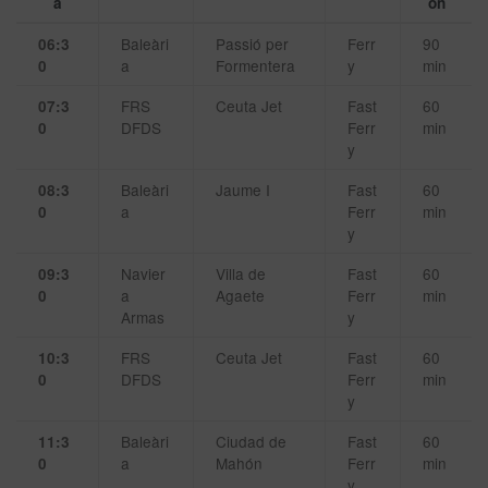
a
ón
Baleàri
Passió per
Ferr
90
06:3
a
Formentera
y
min
0
FRS
Ceuta Jet
Fast
60
07:3
DFDS
Ferr
min
0
y
Baleàri
Jaume I
Fast
60
08:3
a
Ferr
min
0
y
Navier
Villa de
Fast
60
09:3
a
Agaete
Ferr
min
0
Armas
y
FRS
Ceuta Jet
Fast
60
10:3
DFDS
Ferr
min
0
y
Baleàri
Ciudad de
Fast
60
11:3
a
Mahón
Ferr
min
0
y