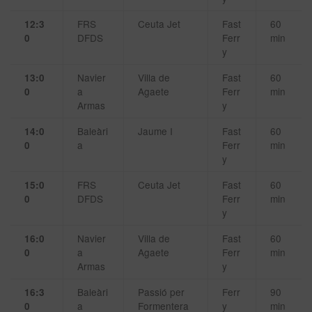
FRS
Ceuta Jet
Fast
60
12:3
DFDS
Ferr
min
0
y
Navier
Villa de
Fast
60
13:0
a
Agaete
Ferr
min
0
Armas
y
Baleàri
Jaume I
Fast
60
14:0
a
Ferr
min
0
y
FRS
Ceuta Jet
Fast
60
15:0
DFDS
Ferr
min
0
y
Navier
Villa de
Fast
60
16:0
a
Agaete
Ferr
min
0
Armas
y
Baleàri
Passió per
Ferr
90
16:3
a
Formentera
y
min
0