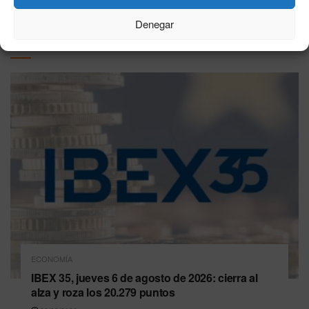
Denegar
Última hora
ECONOMÍA
IBEX 35, jueves 6 de agosto de 2026: cierra al
alza y roza los 20.279 puntos