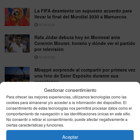
La FIFA desmiente un supuesto acuerdo para
llevar la final del Mundial 2030 a Marruecos
06/08/2026
Rafa Jódar debuta hoy en Montreal ante
Corentin Moutet: horario y dónde ver el partido
por televisión
05/08/2026
Mbappé sorprende al compartir por primera vez
una foto de Ester Expósito durante sus
vacaciones
Gestionar consentimiento
05/08/2026
Para ofrecer las mejores experiencias, utilizamos tecnologías como las
Sumar plantea revisar el Mundial 2030 con
cookies para almacenar y/o acceder a la información del dispositivo. El
Marruecos tras la crisis fronteriza de Ceuta
consentimiento de estas tecnologías nos permitirá procesar datos como el
comportamiento de navegación o las identificaciones únicas en este sitio.
05/08/2026
No consentir o retirar el consentimiento, puede afectar negativamente a
ciertas características y funciones.
Aceptar
VER MÁS