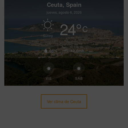
Ceuta, Spain
jueves, agosto 6, 2026
24
°
C
Sunny
66%
12.6mh
VIE
SÁB
Ver clima de Ceuta