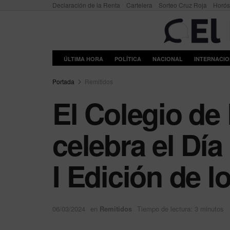
Declaración de la Renta
Cartelera
Sorteo Cruz Roja
Horó
ÚLTIMA HORA
POLÍTICA
NACIONAL
INTERNACI
Portada
Remitidos
El Colegio de
celebra el Dí
I Edición de
06/03/2024
en
Remitidos
Tiempo de lectura: 3 minutos