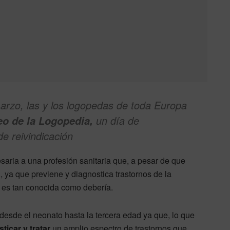
arzo, las y los logopedas de toda Europa
un día de
eo de la Logopedia,
e reivindicación
saria a una profesión sanitaria que, a pesar de que
a
, ya que previene y diagnostica trastornos de la
 es tan conocida como debería.
desde el neonato hasta la tercera edad ya que, lo que
sticar y tratar
un amplio espectro de trastornos que