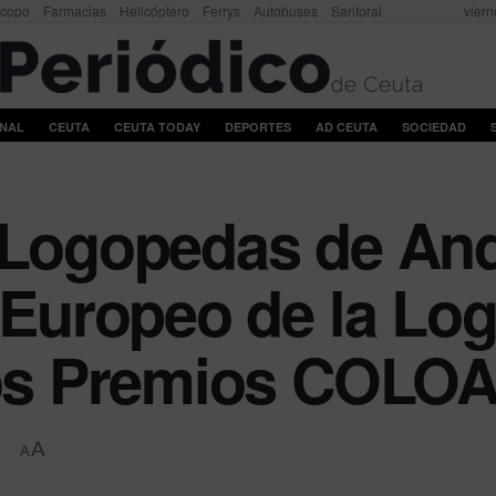
scopo
Farmacias
Helicóptero
Ferrys
Autobuses
Santoral
viern
ONAL
CEUTA
CEUTA TODAY
DEPORTES
AD CEUTA
SOCIEDAD
 Logopedas de And
a Europeo de la Lo
 los Premios COLO
A
A