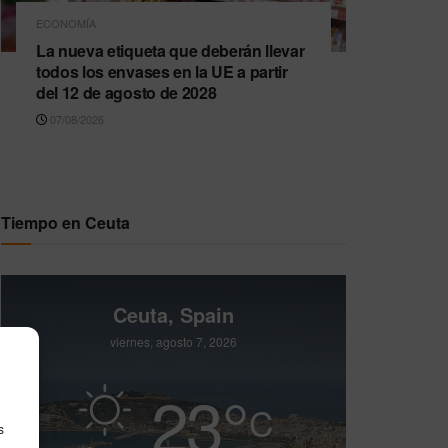
ECONOMÍA
La nueva etiqueta que deberán llevar
todos los envases en la UE a partir
del 12 de agosto de 2028
07/08/2026
Tiempo en Ceuta
Ceuta, Spain
viernes, agosto 7, 2026
23
°
C
s