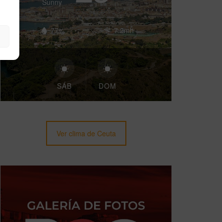
Sunny
77%
7.2mh
SÁB
DOM
Ver clima de Ceuta