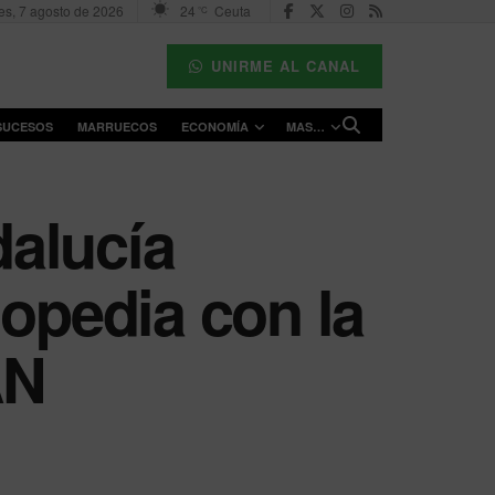
es, 7 agosto de 2026
24
Ceuta
°C
UNIRME AL CANAL
SUCESOS
MARRUECOS
ECONOMÍA
MAS…
alucía
gopedia con la
AN