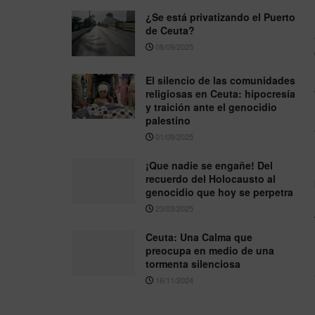
¿Se está privatizando el Puerto
de Ceuta?
08/09/2025
El silencio de las comunidades
religiosas en Ceuta: hipocresía
y traición ante el genocidio
palestino
01/09/2025
¡Que nadie se engañe! Del
recuerdo del Holocausto al
genocidio que hoy se perpetra
23/03/2025
Ceuta: Una Calma que
preocupa en medio de una
tormenta silenciosa
16/11/2024